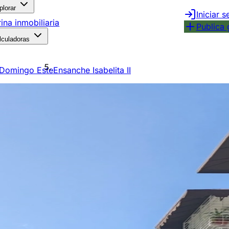
plorar
Iniciar s
rina inmobiliaria
Publica 
lculadoras
 Domingo Este
Ensanche Isabelita II