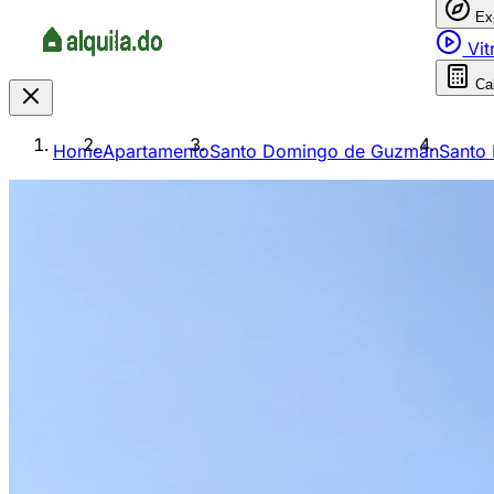
Ex
Vit
Ca
Home
Apartamento
Santo Domingo de Guzmán
Santo