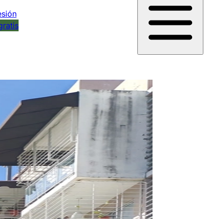
esión
gratis