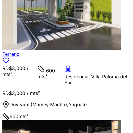
Terreno
RD$3,000
/
600
mts²
mts²
Residencial Villa Paloma del
Sur
RD$3,000
/ mts²
Duveaux (Mamey Macho)
,
Yaguate
600
mts²