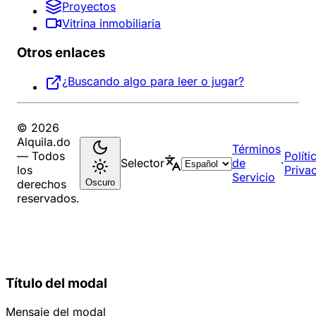
Proyectos
Vitrina inmobiliaria
Otros enlaces
¿Buscando algo para leer o jugar?
© 2026
Alquila.do
Términos
— Todos
Políti
Selector
de
·
los
Priva
Servicio
Oscuro
derechos
reservados.
Título del modal
Mensaje del modal