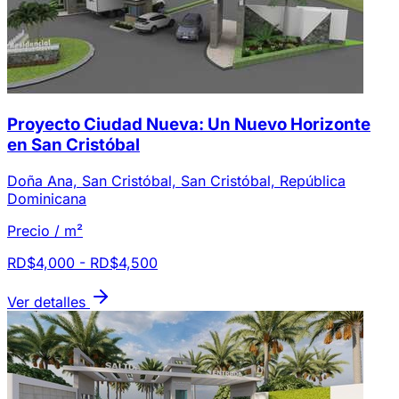
Proyecto Ciudad Nueva: Un Nuevo Horizonte
en San Cristóbal
Doña Ana, San Cristóbal, San Cristóbal, República
Dominicana
Precio / m²
RD$4,000 - RD$4,500
Ver detalles