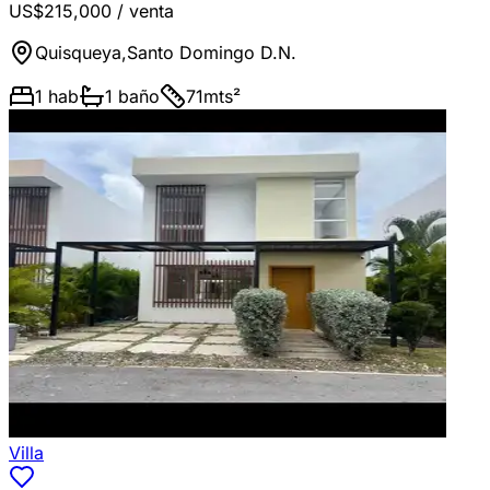
US$215,000
/ venta
Quisqueya
,
Santo Domingo D.N.
1
hab
1
baño
71
mts²
Villa