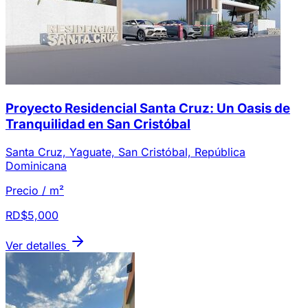
Proyecto Residencial Santa Cruz: Un Oasis de
Tranquilidad en San Cristóbal
Santa Cruz, Yaguate, San Cristóbal, República
Dominicana
Precio / m²
RD$5,000
Ver detalles