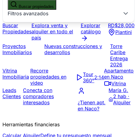
Buscar propiedades
Filtros avanzados
Buscar
Explora venta y
Explorar
RD$28,000
Propiedades
alquiler en todo el
catálogo
Piantini
país
Proyectos
Nuevas construcciones y
Torre
Inmobiliarios
desarrollos
Caribe
Entrega
2026
Vitrina
Recorre
Apartamento
Tour
Inmobiliaria
propiedades en
en Naco
2:14
360°
video
Vitrina
Leads
Conecta con
María G.
Clientes
compradores
2 hab ·
interesados
¿Tienen apt.
Alquiler
en Naco?
Herramientas financieras
Calcular Alquiler
Define tu presupuesto mensual