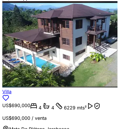
Villa
US$690,000
4
4
6229 mts²
US$690,000
/ venta
Mata De Plátano
,
Jarabacoa