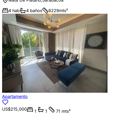
4
hab
4
baños
6229
mts²
Apartamento
US$215,000
1
1
71 mts²