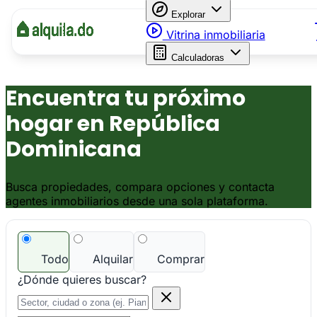
Explorar
Vitrina inmobiliaria
Calculadoras
Encuentra tu próximo
hogar en República
Dominicana
Busca propiedades, compara opciones y contacta
agentes inmobiliarios desde una sola plataforma.
Todo
Alquilar
Comprar
¿Dónde quieres buscar?