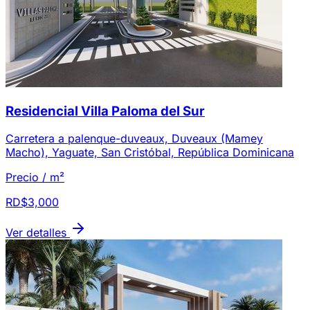
Residencial Villa Paloma del Sur
Carretera a palenque-duveaux, Duveaux (Mamey
Macho), Yaguate, San Cristóbal, República Dominicana
Precio / m²
RD$3,000
Ver detalles