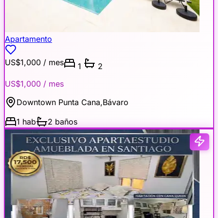
Apartamento
US$1,000
/ mes
1
2
US$1,000
/ mes
Downtown Punta Cana
,
Bávaro
1
hab
2
baños