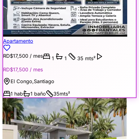
Apartamento
RD$17,500
/ mes
1
1
35 mts²
RD$17,500
/ mes
El Congo
,
Santiago
1
hab
1
baño
35
mts²