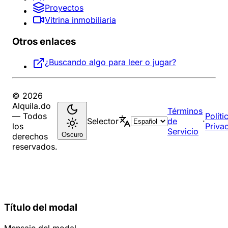
Proyectos
Vitrina inmobiliaria
Otros enlaces
¿Buscando algo para leer o jugar?
© 2026
Alquila.do
Términos
— Todos
Políti
Selector
de
·
los
Priva
Servicio
Oscuro
derechos
reservados.
Título del modal