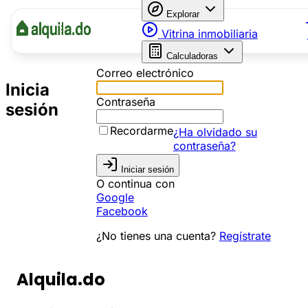
Explorar
Vitrina inmobiliaria
Calculadoras
Correo electrónico
Inicia
Contraseña
sesión
Recordarme
¿Ha olvidado su
contraseña?
Iniciar sesión
O continua con
Google
Facebook
¿No tienes una cuenta?
Regístrate
Alquila.do