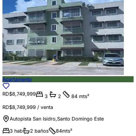
Apartamento
RD$8,749,999
3
2
84 mts²
RD$8,749,999
/ venta
Autopista San Isidro
,
Santo Domingo Este
3
hab
2
baños
84
mts²