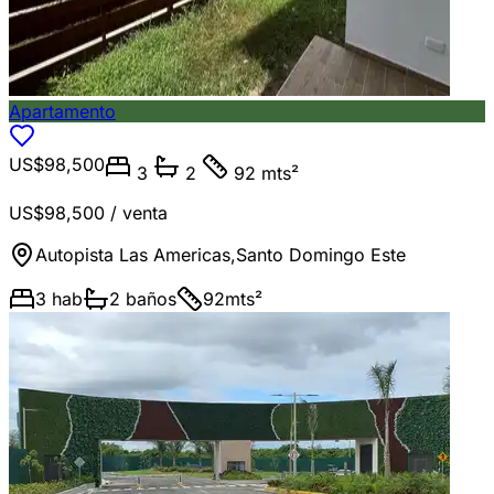
Apartamento
US$98,500
3
2
92 mts²
US$98,500
/ venta
Autopista Las Americas
,
Santo Domingo Este
3
hab
2
baños
92
mts²