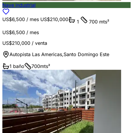
Nave industrial
US$6,500
/ mes
US$210,000
1
700 mts²
US$6,500
/ mes
US$210,000
/ venta
Autopista Las Americas
,
Santo Domingo Este
1
baño
700
mts²