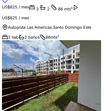
US$825
/ mes
3
2
86 mts²
US$825
/ mes
Autopista Las Americas
,
Santo Domingo Este
3
hab
2
baños
86
mts²