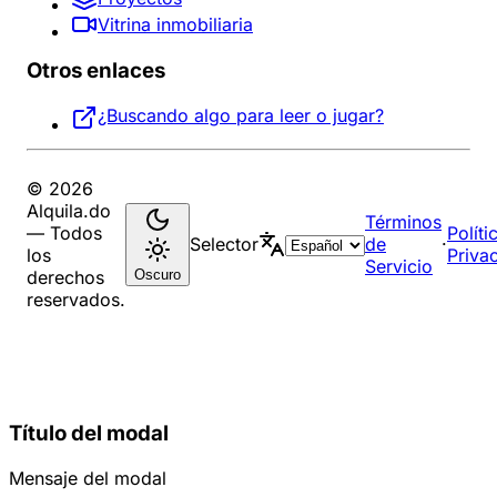
Vitrina inmobiliaria
Otros enlaces
¿Buscando algo para leer o jugar?
© 2026
Alquila.do
Términos
— Todos
Políti
Selector
de
·
los
Priva
Servicio
Oscuro
derechos
reservados.
Título del modal
Mensaje del modal