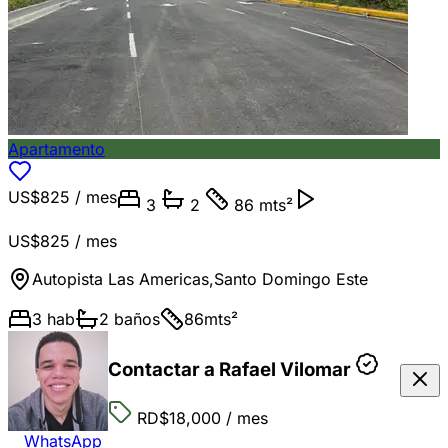
Apartamento
US$825
/ mes
3
2
86 mts²
US$825
/ mes
Autopista Las Americas
,
Santo Domingo Este
3
hab
2
baños
86
mts²
Contactar a Rafael Vilomar
RD$18,000
/ mes
WhatsApp