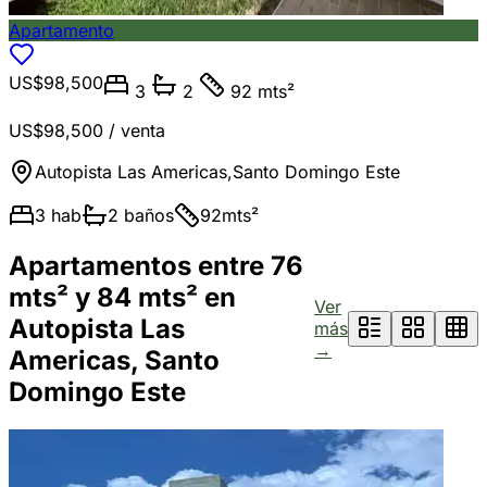
Apartamento
US$98,500
3
2
92 mts²
US$98,500
/ venta
Autopista Las Americas
,
Santo Domingo Este
3
hab
2
baños
92
mts²
Apartamentos entre 76
mts² y 84 mts² en
Ver
Autopista Las
más
→
Americas, Santo
Domingo Este