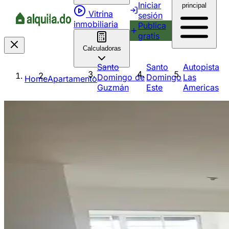
Iniciar
principal
Vitrina
sesión
inmobiliaria
Publica
gratis
Calculadoras
Santo
Santo
Autopista
Domingo de
Domingo
Las
Home
Apartamento
Guzmán
Este
Americas