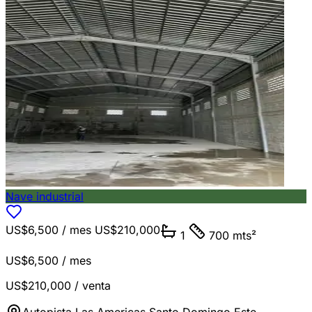
Nave industrial
US$6,500
/ mes
US$210,000
1
700 mts²
US$6,500
/ mes
US$210,000
/ venta
Autopista Las Americas
,
Santo Domingo Este