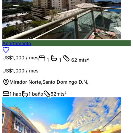
Apartamento
US$1,000
/ mes
1
1
62 mts²
US$1,000
/ mes
Mirador Norte
,
Santo Domingo D.N.
1
hab
1
baño
62
mts²