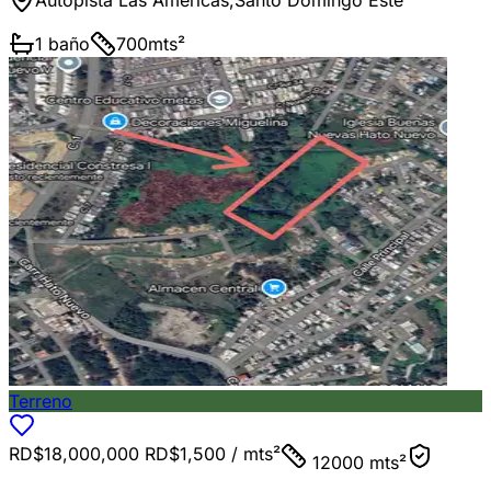
1
baño
700
mts²
Terreno
RD$18,000,000
RD$1,500
/ mts²
12000 mts²