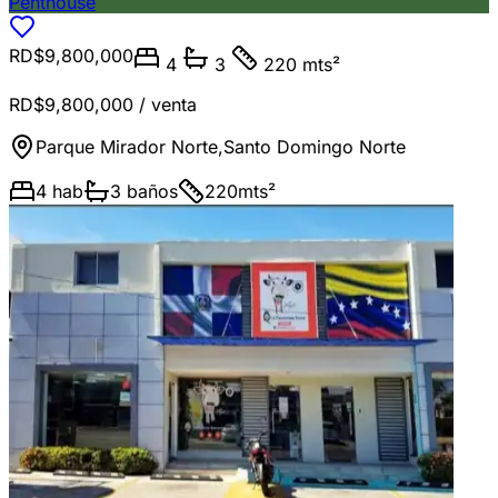
Penthouse
RD$9,800,000
4
3
220 mts²
RD$9,800,000
/ venta
Parque Mirador Norte
,
Santo Domingo Norte
4
hab
3
baños
220
mts²