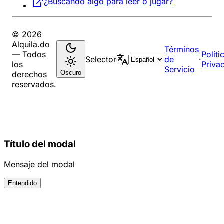
¿Buscando algo para leer o jugar?
© 2026
Alquila.do
Términos
— Todos
Políti
Selector
de
·
los
Priva
Servicio
Oscuro
derechos
reservados.
Título del modal
Mensaje del modal
Entendido