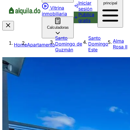
Iniciar
principal
Vitrina
sesión
inmobiliaria
Publica
gratis
Calculadoras
Santo
Santo
Alma
Domingo de
Domingo
Home
Apartamento
Rosa II
Guzmán
Este