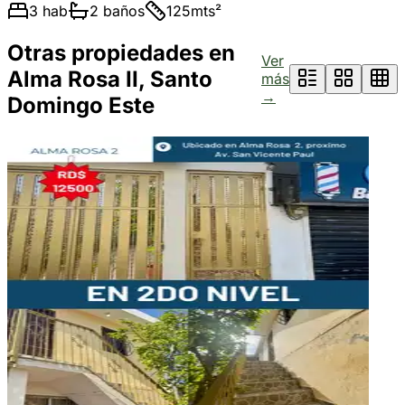
3
hab
2
baños
125
mts²
Otras propiedades en
Ver
Alma Rosa II, Santo
más
→
Domingo Este