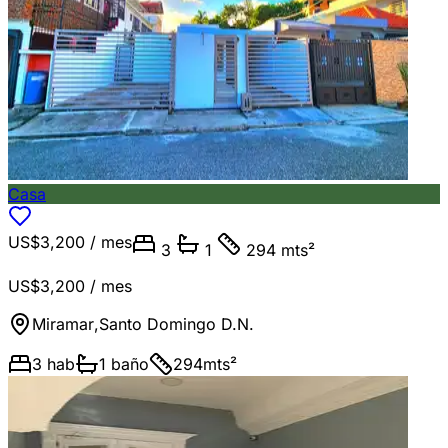
Casa
US$3,200
/ mes
3
1
294 mts²
US$3,200
/ mes
Miramar
,
Santo Domingo D.N.
3
hab
1
baño
294
mts²