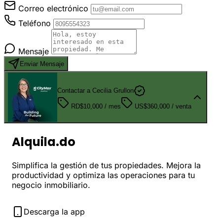
Correo electrónico
Teléfono
Mensaje
Enviar Mensaje
Contactar a Cecilia Grullon
RD$10,000
/ mes
US$360,000
/ venta
Alquila.do
Simplifica la gestión de tus propiedades. Mejora la
productividad y optimiza las operaciones para tu
negocio inmobiliario.
Descarga la app