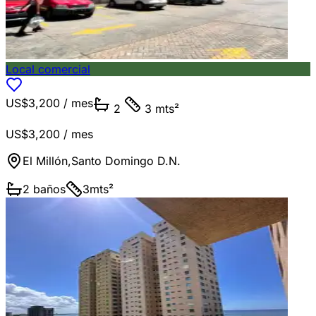
Local comercial
US$3,200
/ mes
2
3 mts²
US$3,200
/ mes
El Millón
,
Santo Domingo D.N.
2
baños
3
mts²