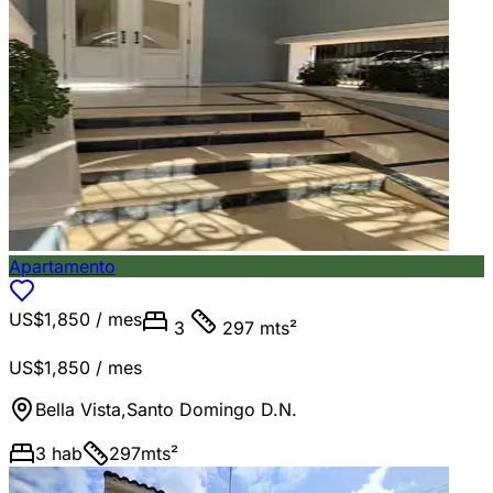
Apartamento
US$1,850
/ mes
3
297 mts²
US$1,850
/ mes
Bella Vista
,
Santo Domingo D.N.
3
hab
297
mts²