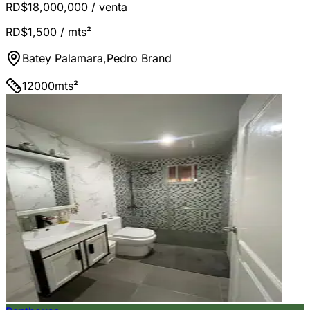
RD$18,000,000
/ venta
RD$1,500
/ mts²
Batey Palamara
,
Pedro Brand
12000
mts²