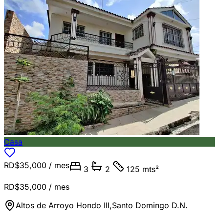
Casa
RD$35,000
/ mes
3
2
125 mts²
RD$35,000
/ mes
Altos de Arroyo Hondo III
,
Santo Domingo D.N.