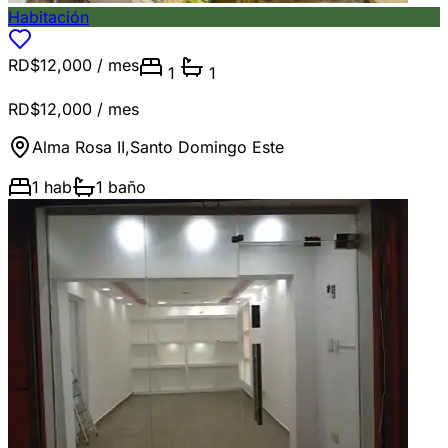
Habitación
RD$12,000
/ mes
1
1
RD$12,000
/ mes
Alma Rosa II
,
Santo Domingo Este
1
hab
1
baño