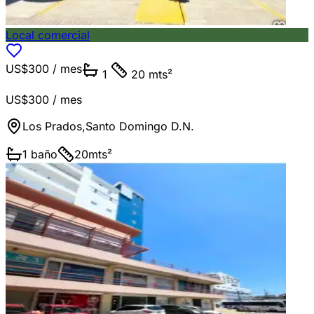
Local comercial
US$300
/ mes
1
20 mts²
US$300
/ mes
Los Prados
,
Santo Domingo D.N.
1
baño
20
mts²