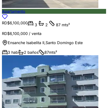
Apartamento
RD$6,100,000
3
2
87 mts²
RD$6,100,000
/ venta
Ensanche Isabelita II
,
Santo Domingo Este
3
hab
2
baños
87
mts²