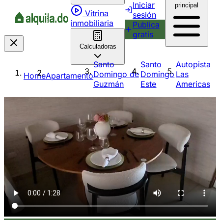
Iniciar
principal
Vitrina
sesión
inmobiliaria
Publica
gratis
Calculadoras
Santo
Santo
Autopista
Domingo de
Domingo
Las
Home
Apartamento
Guzmán
Este
Americas