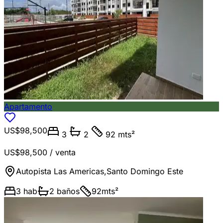
Apartamento
US$98,500
3
2
92 mts²
US$98,500
/ venta
Autopista Las Americas
,
Santo Domingo Este
3
hab
2
baños
92
mts²