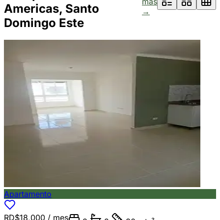
más
Americas, Santo
→
Domingo Este
Apartamento
RD$18,000
/ mes