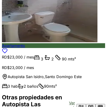
Apartamento
RD$23,000
/ mes
3
2
90 mts²
RD$23,000
/ mes
Autopista San Isidro
,
Santo Domingo Este
3
hab
2
baños
90
mts²
Otras propiedades en
Ver
Autopista Las