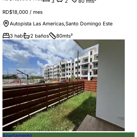
3
2
80 mts²
RD$18,000
/ mes
Autopista Las Americas
,
Santo Domingo Este
3
hab
2
baños
80
mts²
Apartamento