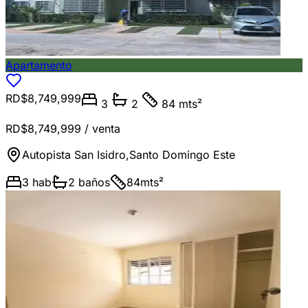
Apartamento
RD$8,749,999
3
2
84 mts²
RD$8,749,999
/ venta
Autopista San Isidro
,
Santo Domingo Este
3
hab
2
baños
84
mts²