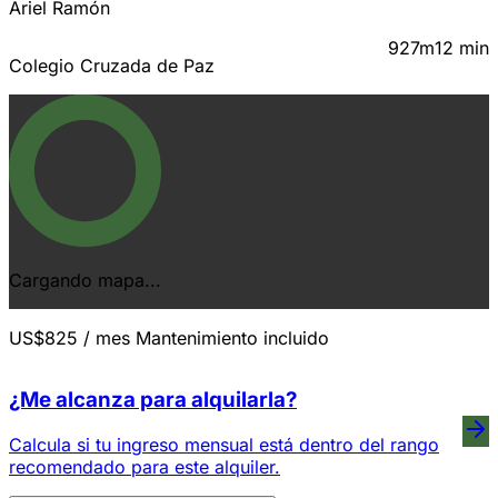
Ariel Ramón
927m
12 min
Colegio Cruzada de Paz
Cargando mapa...
US$825
/ mes
Mantenimiento incluido
¿Me alcanza para alquilarla?
Calcula si tu ingreso mensual está dentro del rango
recomendado para este alquiler.