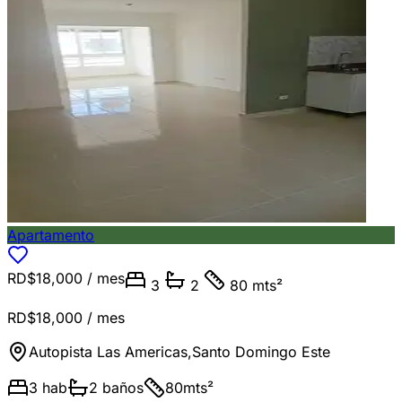
Apartamento
RD$18,000
/ mes
3
2
80 mts²
RD$18,000
/ mes
Autopista Las Americas
,
Santo Domingo Este
3
hab
2
baños
80
mts²