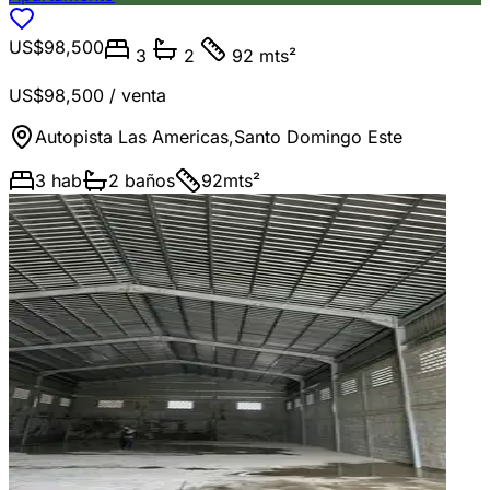
US$98,500
3
2
92 mts²
US$98,500
/ venta
Autopista Las Americas
,
Santo Domingo Este
3
hab
2
baños
92
mts²