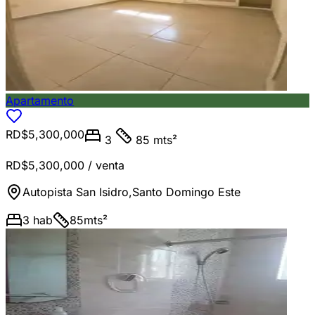
Apartamento
RD$5,300,000
3
85 mts²
RD$5,300,000
/ venta
Autopista San Isidro
,
Santo Domingo Este
3
hab
85
mts²