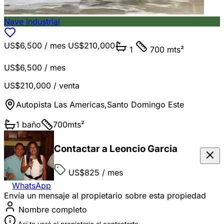
Nave industrial
US$6,500
/ mes
US$210,000
1
700 mts²
US$6,500
/ mes
US$210,000
/ venta
Autopista Las Americas
,
Santo Domingo Este
1
baño
700
mts²
Contactar a Leoncio Garcia
US$825
/ mes
WhatsApp
Envía un mensaje al propietario sobre esta propiedad
Nombre completo