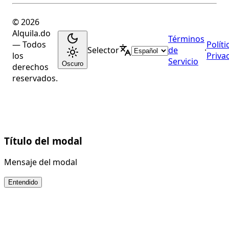
© 2026
Alquila.do
Términos
— Todos
Políti
Selector
de
·
los
Priva
Servicio
Oscuro
derechos
reservados.
Título del modal
Mensaje del modal
Entendido