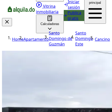
Iniciar
principal
Vitrina
sesión
inmobiliaria
Publica
gratis
Calculadoras
Santo
Santo
Domingo de
Domingo
Home
Apartamento
Cancino
Guzmán
Este