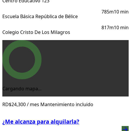
Centro Educativo 123
785m
10 min
Escuela Básica República de Bélice
817m
10 min
Colegio Cristo De Los Milagros
Cargando mapa...
RD$24,300
/ mes
Mantenimiento incluido
¿Me alcanza para alquilarla?