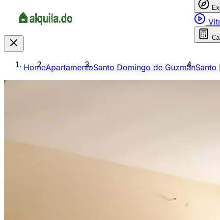
Ex
Vit
Ca
Home
Apartamento
Santo Domingo de Guzmán
Santo