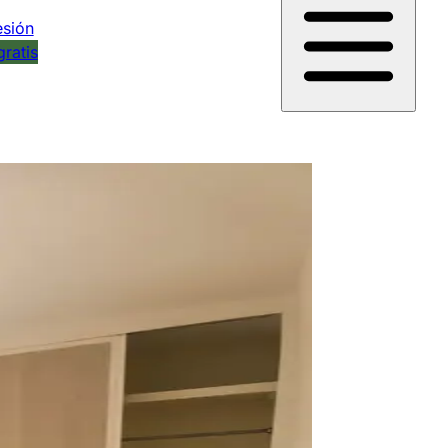
esión
gratis