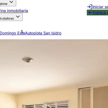
plorar
Iniciar s
rina inmobiliaria
Publica 
lculadoras
 Domingo Este
Autopista San Isidro