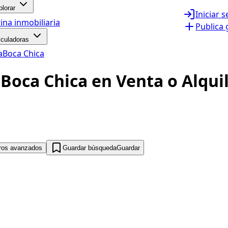
plorar
Iniciar 
ina inmobiliaria
Publica 
lculadoras
a
Boca Chica
Boca Chica en Venta o Alqui
tros avanzados
Guardar búsqueda
Guardar