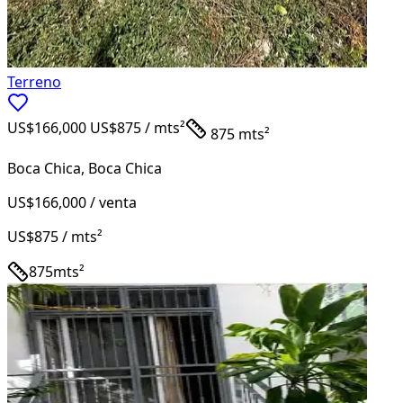
Terreno
US$166,000
US$875
/ mts²
875 mts²
Boca Chica
,
Boca Chica
US$166,000
/ venta
US$875
/ mts²
875
mts²