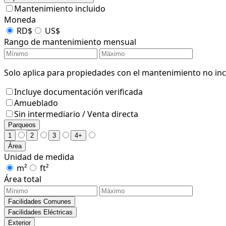
Mantenimiento incluido
Moneda
RD$
US$
Rango de mantenimiento mensual
Solo aplica para propiedades con el mantenimiento no incl
Incluye documentación verificada
Amueblado
Sin intermediario / Venta directa
Parqueos
1
2
3
4+
Área
Unidad de medida
m²
ft²
Área total
Facilidades Comunes
Facilidades Eléctricas
Exterior