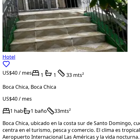
Hotel
US$40
/ mes
1
1
33 mts²
Boca Chica
,
Boca Chica
US$40
/ mes
1
hab
1
baño
33
mts²
Boca Chica, ubicado en la costa sur de Santo Domingo, cu
centra en el turismo, pesca y comercio. El clima es tropic
Aeropuerto Internacional Las Américas y la vida nocturna. 