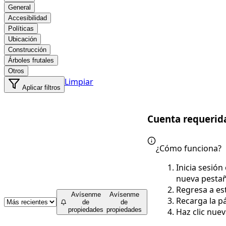
General
Accesibilidad
Políticas
Ubicación
Construcción
Árboles frutales
Otros
Limpiar
Aplicar filtros
Cuenta requerid
¿Cómo funciona?
Inicia sesión
nueva pesta
Regresa a es
Avísenme
Avísenme
Recarga la pá
de
de
propiedades
propiedades
Haz clic nue