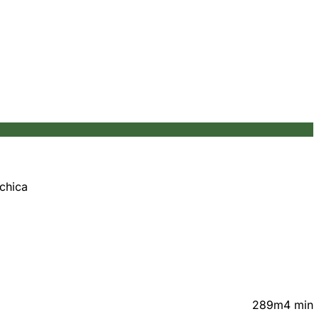
 chica
289m
4 min