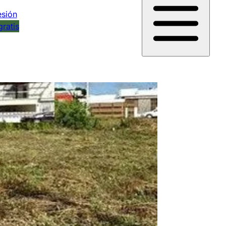
esión
gratis