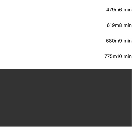
479m
6 min
619m
8 min
680m
9 min
775m
10 min