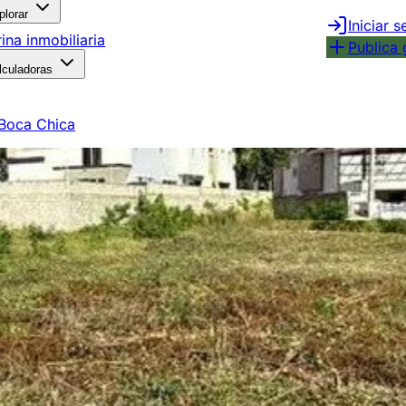
plorar
Iniciar s
rina inmobiliaria
Publica 
lculadoras
Boca Chica