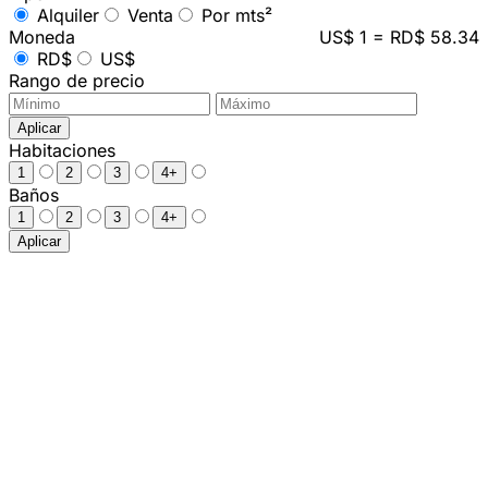
Alquiler
Venta
Por mts²
Moneda
US$ 1 = RD$ 58.34
RD$
US$
Rango de precio
Aplicar
Habitaciones
1
2
3
4+
Baños
1
2
3
4+
Aplicar