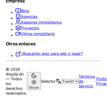
Empresa
Blog
Agencias
Asesores inmobiliarios
Proyectos
Vitrina inmobiliaria
Otros enlaces
¿Buscando algo para leer o jugar?
© 2026
Alquila.do
Términos
— Todos
Políti
Selector
de
·
los
Priva
Servicio
Oscuro
derechos
reservados.