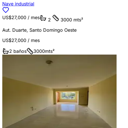
Nave industrial
US$27,000
/ mes
2
3000 mts²
Aut. Duarte
,
Santo Domingo Oeste
US$27,000
/ mes
2
baños
3000
mts²