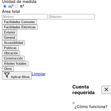
Unidad de medida
m²
ft²
Área total
Facilidades Comunes
Facilidades Eléctricas
Exterior
General
Accesibilidad
Políticas
Ubicación
Construcción
Árboles frutales
Otros
Limpiar
Aplicar filtros
Cuenta
requerida
¿Cómo funciona?