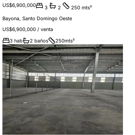
US$6,900,000
3
2
250 mts²
Bayona
,
Santo Domingo Oeste
US$6,900,000
/ venta
3
hab
2
baños
250
mts²