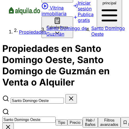
Iniciar
principal
Vitrina
sesión
inmobiliaria
Publica
gratis
Calculadoras
Santo Domingo de
Santo Domingo
Propiedades
Guzmán
Oeste
Propiedades en Santo
Domingo Oeste, Santo
Domingo de Guzmán en
Venta o Alquiler
Hab /
Filtros
Tipo
Precio
Baños
avanzados