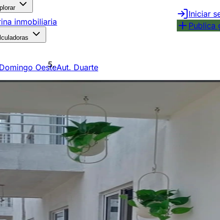
plorar
Iniciar s
rina inmobiliaria
Publica 
lculadoras
 Domingo Oeste
Aut. Duarte