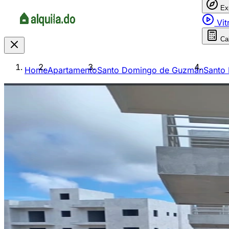
Ex
Vit
Ca
Home
Apartamento
Santo Domingo de Guzmán
Santo