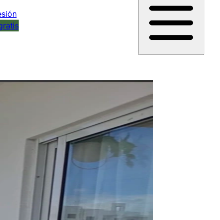
esión
gratis