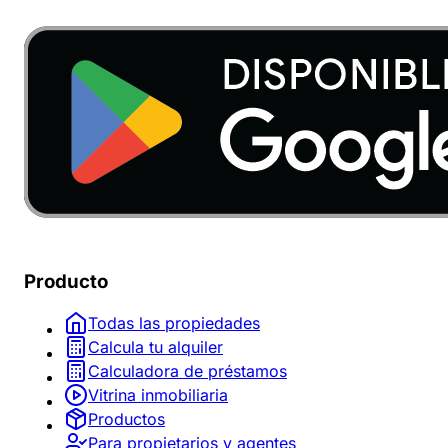
Producto
Todas las propiedades
Calcula tu alquiler
Calculadora de préstamos
Vitrina inmobiliaria
Productos
Para propietarios y agentes