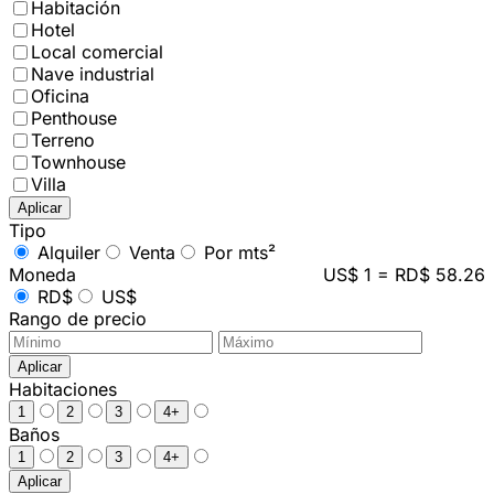
Habitación
Hotel
Local comercial
Nave industrial
Oficina
Penthouse
Terreno
Townhouse
Villa
Aplicar
Tipo
Alquiler
Venta
Por mts²
Moneda
US$ 1 = RD$ 58.26
RD$
US$
Rango de precio
Aplicar
Habitaciones
1
2
3
4+
Baños
1
2
3
4+
Aplicar