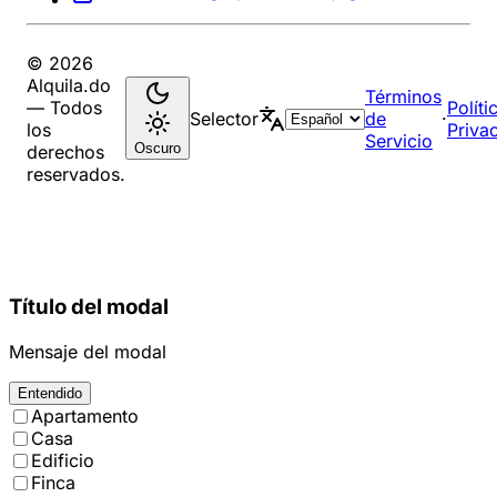
© 2026
Alquila.do
Términos
— Todos
Políti
Selector
de
·
los
Priva
Servicio
Oscuro
derechos
reservados.
Título del modal
Mensaje del modal
Entendido
Apartamento
Casa
Edificio
Finca