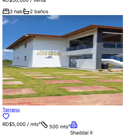
RD$50,000
/ venta
3
hab
2
baños
Terreno
RD$5,000
/ mts²
500 mts²
Shaddai II