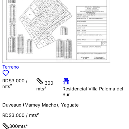
Terreno
RD$3,000
/
300
mts²
mts²
Residencial Villa Paloma del
Sur
Duveaux (Mamey Macho)
,
Yaguate
RD$3,000
/ mts²
300
mts²