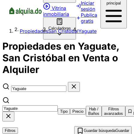
Iniciar
principal
Vitrina
sesión
inmobiliaria
Publica
gratis
Calculadoras
Propiedades
San Cristóbal
Yaguate
Propiedades en Yaguate,
San Cristóbal en Venta o
Alquiler
Hab /
Filtros
Tipo
Precio
Baños
avanzados
Filtros
Guardar búsqueda
Guardar