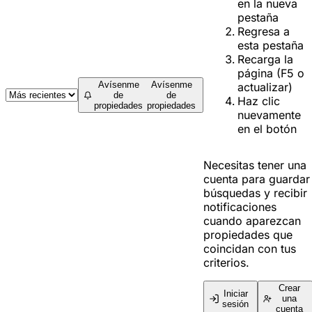
en la nueva
pestaña
Regresa a
esta pestaña
Recarga la
página (F5 o
Avísenme
Avísenme
actualizar)
de
de
Haz clic
propiedades
propiedades
nuevamente
en el botón
Necesitas tener una
cuenta para guardar
búsquedas y recibir
notificaciones
cuando aparezcan
propiedades que
coincidan con tus
criterios.
Crear
Iniciar
una
sesión
cuenta