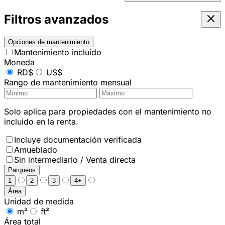
Filtros avanzados
Opciones de mantenimiento
Mantenimiento incluido
Moneda
RD$
US$
Rango de mantenimiento mensual
Solo aplica para propiedades con el mantenimiento no
incluido en la renta.
Incluye documentación verificada
Amueblado
Sin intermediario / Venta directa
Parqueos
1
2
3
4+
Área
Unidad de medida
m²
ft²
Área total