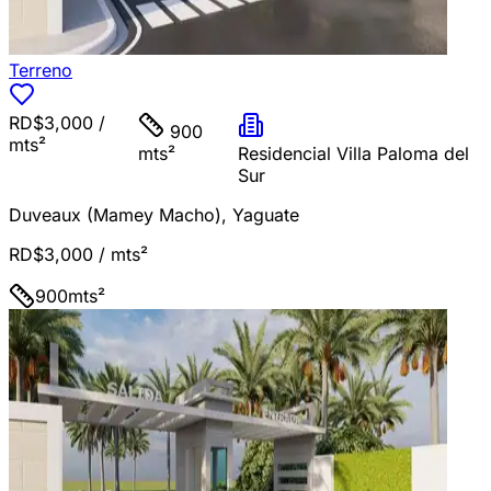
Terreno
RD$3,000
/
900
mts²
mts²
Residencial Villa Paloma del
Sur
Duveaux (Mamey Macho)
,
Yaguate
RD$3,000
/ mts²
900
mts²