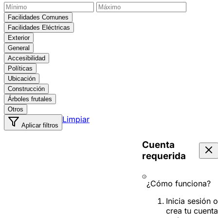
Facilidades Comunes
Facilidades Eléctricas
Exterior
General
Accesibilidad
Políticas
Ubicación
Construcción
Árboles frutales
Otros
Limpiar
Aplicar filtros
Cuenta
requerida
¿Cómo funciona?
Inicia sesión o
crea tu cuenta