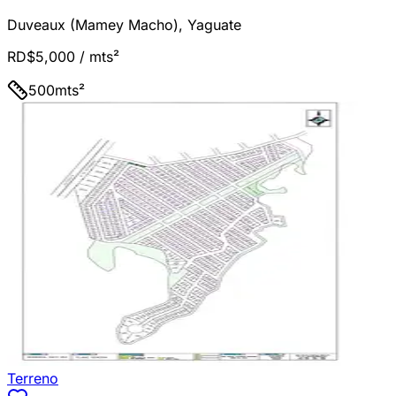
Duveaux (Mamey Macho)
,
Yaguate
RD$5,000
/ mts²
500
mts²
Terreno