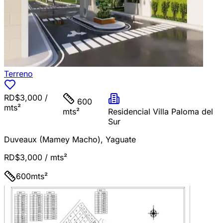
Terreno
RD$3,000
/
600
mts²
mts²
Residencial Villa Paloma del
Sur
Duveaux (Mamey Macho)
,
Yaguate
RD$3,000
/ mts²
600
mts²