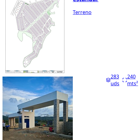
Terreno
283
240
uds
mts²