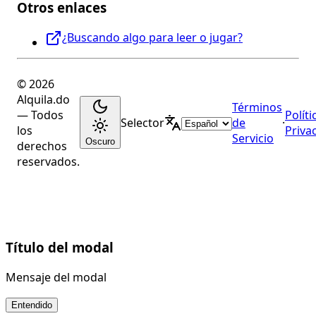
Otros enlaces
¿Buscando algo para leer o jugar?
© 2026
Alquila.do
Términos
— Todos
Políti
Selector
de
·
los
Priva
Servicio
Oscuro
derechos
reservados.
Título del modal
Mensaje del modal
Entendido