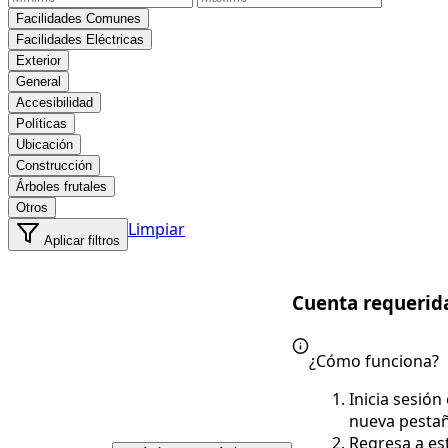
Facilidades Comunes
Facilidades Eléctricas
Exterior
General
Accesibilidad
Políticas
Ubicación
Construcción
Árboles frutales
Otros
Limpiar
Aplicar filtros
Cuenta requerid
¿Cómo funciona?
Inicia sesión
nueva pesta
Regresa a es