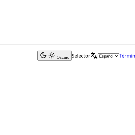
Selector
Términ
Oscuro