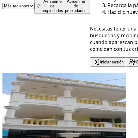
Avísenme
Avísenme
Recarga la pá
de
de
propiedades
propiedades
Haz clic nue
Necesitas tener una
búsquedas y recibir 
cuando aparezcan p
coincidan con tus cri
Iniciar sesión
C