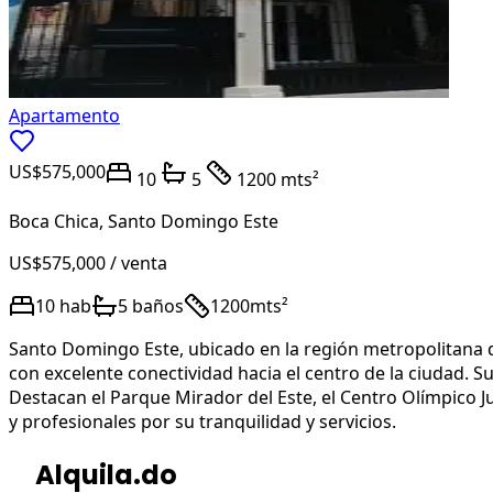
Apartamento
US$575,000
10
5
1200 mts²
Boca Chica
,
Santo Domingo Este
US$575,000
/ venta
10
hab
5
baños
1200
mts²
Santo Domingo Este, ubicado en la región metropolitana de
con excelente conectividad hacia el centro de la ciudad. S
Destacan el Parque Mirador del Este, el Centro Olímpico Ju
y profesionales por su tranquilidad y servicios.
Alquila.do