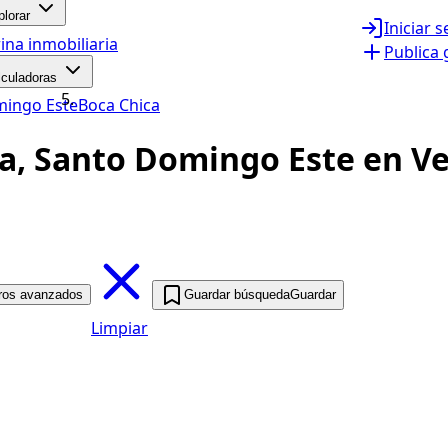
plorar
Iniciar 
ina inmobiliaria
Publica 
lculadoras
mingo Este
Boca Chica
, Santo Domingo Este en Ve
tros avanzados
Guardar búsqueda
Guardar
Limpiar