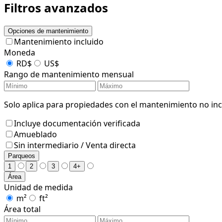
Filtros avanzados
Opciones de mantenimiento
Mantenimiento incluido
Moneda
RD$
US$
Rango de mantenimiento mensual
Solo aplica para propiedades con el mantenimiento no incl
Incluye documentación verificada
Amueblado
Sin intermediario / Venta directa
Parqueos
1
2
3
4+
Área
Unidad de medida
m²
ft²
Área total