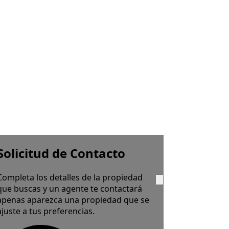
Solicitud de Contacto
Completa los detalles de la propiedad
que buscas y un agente te contactará
apenas aparezca una propiedad que se
ajuste a tus preferencias.