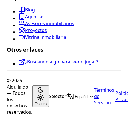
Blog
Agencias
Asesores inmobiliarios
Proyectos
Vitrina inmobiliaria
Otros enlaces
¿Buscando algo para leer o jugar?
© 2026
Alquila.do
Términos
— Todos
Políti
Selector
de
·
los
Priva
Servicio
Oscuro
derechos
reservados.