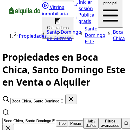
Iniciar
principal
Vitrina
sesión
inmobiliaria
Publica
gratis
Calculadoras
Santo
Santo Domingo
Boca
Domingo
Propiedades
de Guzmán
Chica
Este
Propiedades en Boca
Chica, Santo Domingo Este
en Venta o Alquiler
Hab /
Filtros
Tipo
Precio
Baños
avanzados