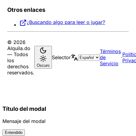
Otros enlaces
¿Buscando algo para leer o jugar?
© 2026
Alquila.do
Términos
— Todos
Políti
Selector
de
·
los
Priva
Servicio
Oscuro
derechos
reservados.
Título del modal
Mensaje del modal
Entendido