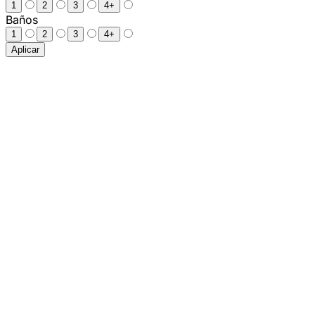
1
2
3
4+
Baños
1
2
3
4+
Aplicar