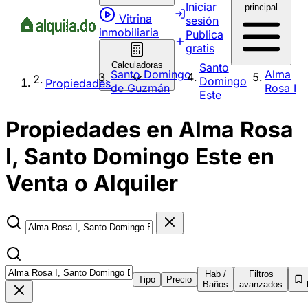
Iniciar
principal
Vitrina
sesión
inmobiliaria
Publica
gratis
Calculadoras
Santo
Santo Domingo
Alma
Domingo
Propiedades
de Guzmán
Rosa I
Este
Propiedades en Alma Rosa
I, Santo Domingo Este en
Venta o Alquiler
Hab /
Filtros
Tipo
Precio
Baños
avanzados