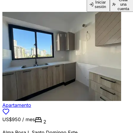
Iniciar
una
sesión
cuenta
Apartamento
US$950
/ mes
2
Alma Rosa I
,
Santo Domingo Este