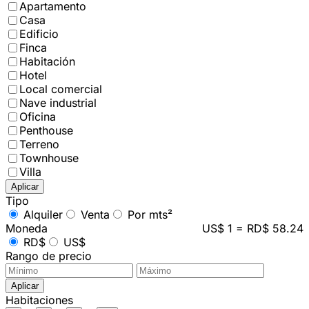
Apartamento
Casa
Edificio
Finca
Habitación
Hotel
Local comercial
Nave industrial
Oficina
Penthouse
Terreno
Townhouse
Villa
Aplicar
Tipo
Alquiler
Venta
Por mts²
Moneda
US$ 1 = RD$ 58.24
RD$
US$
Rango de precio
Aplicar
Habitaciones