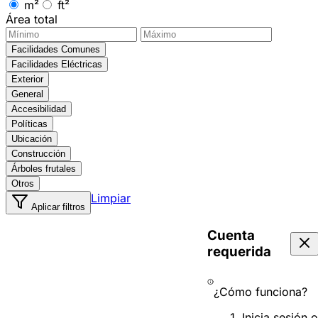
m²
ft²
Área total
Facilidades Comunes
Facilidades Eléctricas
Exterior
General
Accesibilidad
Políticas
Ubicación
Construcción
Árboles frutales
Otros
Limpiar
Aplicar filtros
Cuenta
requerida
¿Cómo funciona?
Inicia sesión o