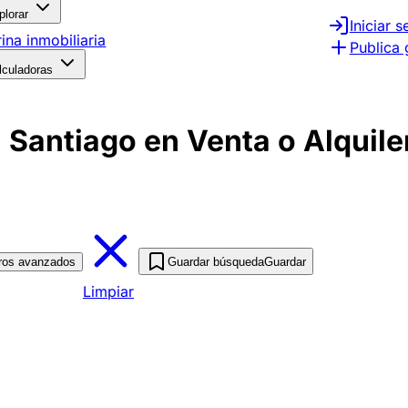
plorar
Iniciar s
rina inmobiliaria
Publica 
lculadoras
 Santiago en Venta o Alquile
tros avanzados
Guardar búsqueda
Guardar
Limpiar