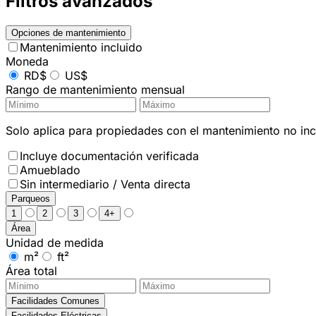
Filtros avanzados
Opciones de mantenimiento
Mantenimiento incluido
Moneda
RD$
US$
Rango de mantenimiento mensual
Solo aplica para propiedades con el mantenimiento no incl
Incluye documentación verificada
Amueblado
Sin intermediario / Venta directa
Parqueos
1
2
3
4+
Área
Unidad de medida
m²
ft²
Área total
Facilidades Comunes
Facilidades Eléctricas