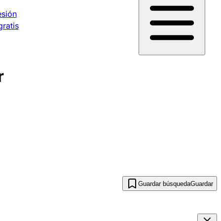
esión
gratis
r
Guardar búsqueda
Guardar