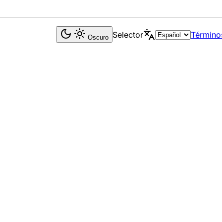
Selector
Término
Oscuro