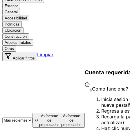
Exterior
General
Accesibilidad
Políticas
Ubicación
Construcción
Árboles frutales
Otros
Limpiar
Aplicar filtros
Cuenta requerid
¿Cómo funciona?
Inicia sesión
nueva pesta
Regresa a es
Recarga la p
Avísenme
Avísenme
de
de
actualizar)
propiedades
propiedades
Haz clic nue