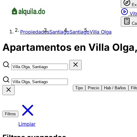
Ex
Vit
Ca
Propiedades
Santiago
Santiago
Villa Olga
Apartamentos en Villa Olga,
Tipo
Precio
Hab / Baños
Fil
Filtros
Limpiar