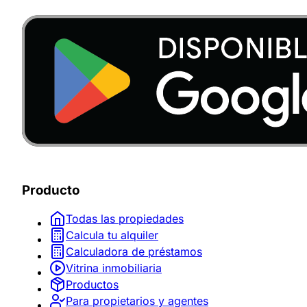
Producto
Todas las propiedades
Calcula tu alquiler
Calculadora de préstamos
Vitrina inmobiliaria
Productos
Para propietarios y agentes