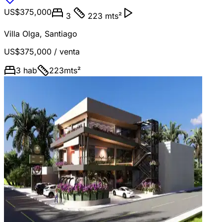
US$375,000
3
223 mts²
Villa Olga
,
Santiago
US$375,000
/ venta
3
hab
223
mts²