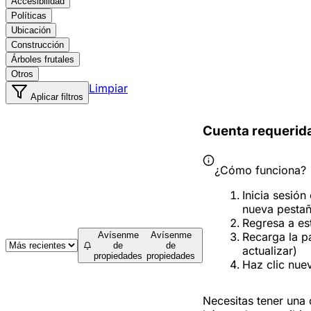
Accesibilidad
Políticas
Ubicación
Construcción
Árboles frutales
Otros
Limpiar
Aplicar filtros
Cuenta requerid
¿Cómo funciona?
Inicia sesión
nueva pesta
Regresa a es
Recarga la p
Avísenme
Avísenme
de
de
actualizar)
propiedades
propiedades
Haz clic nue
Necesitas tener una