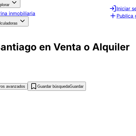
plorar
Iniciar s
rina inmobiliaria
Publica 
lculadoras
Santiago en Venta o Alquiler
tros avanzados
Guardar búsqueda
Guardar