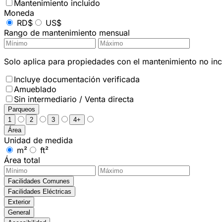
Mantenimiento incluido
Moneda
RD$
US$
Rango de mantenimiento mensual
Solo aplica para propiedades con el mantenimiento no incl
Incluye documentación verificada
Amueblado
Sin intermediario / Venta directa
Parqueos
1
2
3
4+
Área
Unidad de medida
m²
ft²
Área total
Facilidades Comunes
Facilidades Eléctricas
Exterior
General