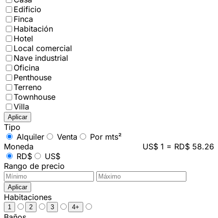
Edificio
Finca
Habitación
Hotel
Local comercial
Nave industrial
Oficina
Penthouse
Terreno
Townhouse
Villa
Aplicar
Tipo
Alquiler
Venta
Por mts²
Moneda
US$ 1 = RD$ 58.26
RD$
US$
Rango de precio
Aplicar
Habitaciones
1
2
3
4+
Baños