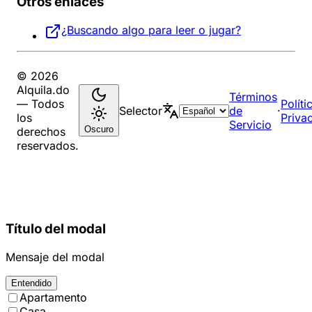
Otros enlaces
¿Buscando algo para leer o jugar?
© 2026
Alquila.do
Términos
— Todos
Políti
Selector
de
·
los
Priva
Servicio
Oscuro
derechos
reservados.
Título del modal
Mensaje del modal
Entendido
Apartamento
Casa