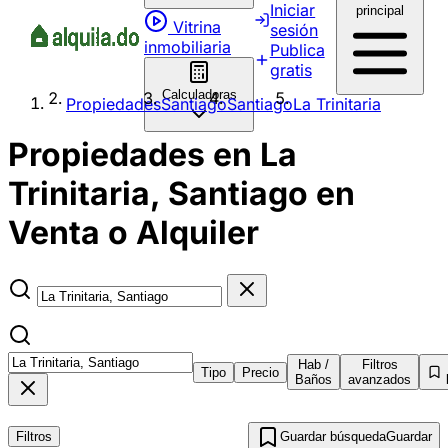
Iniciar
principal
Vitrina
sesión
inmobiliaria
Publica
gratis
Calculadoras
Propiedades
Santiago
Santiago
La Trinitaria
Propiedades en La
Trinitaria, Santiago en
Venta o Alquiler
Hab /
Filtros
Tipo
Precio
Baños
avanzados
Filtros
Guardar búsqueda
Guardar