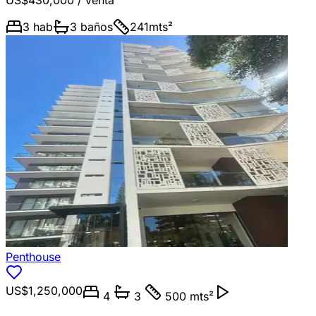
US$430,000
/ venta
3
hab
3
baños
241
mts²
Penthouse
US$1,250,000
4
3
500 mts²