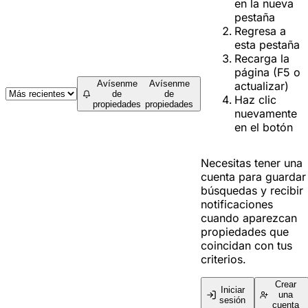
en la nueva
pestaña
Regresa a
esta pestaña
Recarga la
página (F5 o
Avísenme
Avísenme
actualizar)
de
de
Haz clic
propiedades
propiedades
nuevamente
en el botón
Necesitas tener una
cuenta para guardar
búsquedas y recibir
notificaciones
cuando aparezcan
propiedades que
coincidan con tus
criterios.
Crear
Iniciar
una
sesión
cuenta