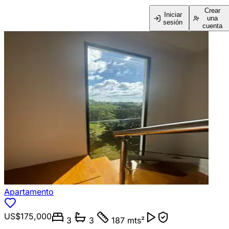
Crear
Iniciar
una
sesión
cuenta
Apartamento
US$175,000
3
3
187 mts²