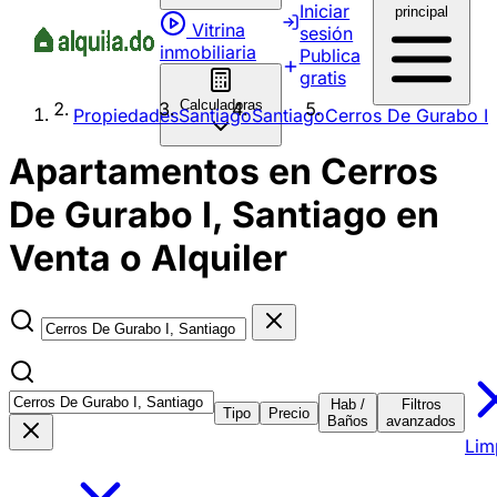
Iniciar
principal
Vitrina
sesión
inmobiliaria
Publica
gratis
Calculadoras
Propiedades
Santiago
Santiago
Cerros De Gurabo I
Apartamentos en Cerros
De Gurabo I, Santiago en
Venta o Alquiler
Hab /
Filtros
Tipo
Precio
Baños
avanzados
Lim