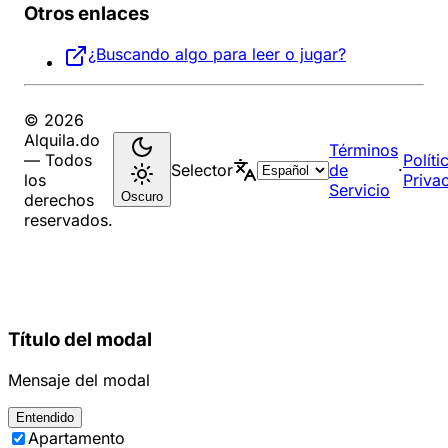
Otros enlaces
¿Buscando algo para leer o jugar?
© 2026
Alquila.do
Términos
— Todos
Políti
Selector
de
·
los
Priva
Servicio
Oscuro
derechos
reservados.
Título del modal
Mensaje del modal
Entendido
Apartamento