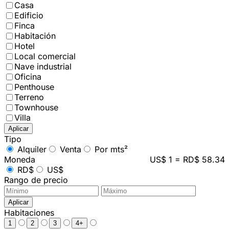
Casa
Edificio
Finca
Habitación
Hotel
Local comercial
Nave industrial
Oficina
Penthouse
Terreno
Townhouse
Villa
Aplicar
Tipo
Alquiler
Venta
Por mts²
Moneda
US$ 1 = RD$ 58.34
RD$
US$
Rango de precio
Aplicar
Habitaciones
1
2
3
4+