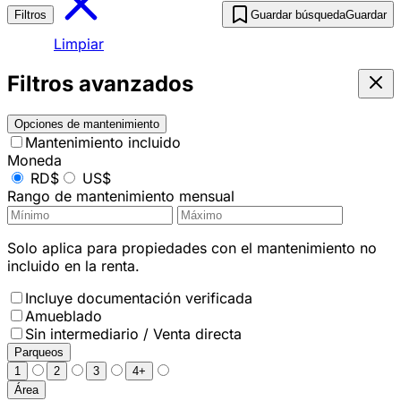
Filtros
Guardar búsqueda
Guardar
Limpiar
Filtros avanzados
Opciones de mantenimiento
Mantenimiento incluido
Moneda
RD$
US$
Rango de mantenimiento mensual
Solo aplica para propiedades con el mantenimiento no
incluido en la renta.
Incluye documentación verificada
Amueblado
Sin intermediario / Venta directa
Parqueos
1
2
3
4+
Área