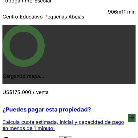
Tobogán Pre-Escolar
906m
11 min
Centro Educativo Pequeñas Abejas
Cargando mapa...
US$175,000
/ venta
¿Puedes pagar esta propiedad?
Calcula cuota estimada, inicial y capacidad de pago
en menos de 1 minuto.