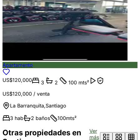
Apartamento
US$120,000
3
2
100 mts²
US$120,000
/ venta
La Barranquita
,
Santiago
3
hab
2
baños
100
mts²
Ver
Otras propiedades en
más