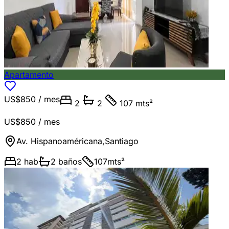
Apartamento
US$850
/ mes
2
2
107 mts²
US$850
/ mes
Av. Hispanoaméricana
,
Santiago
2
hab
2
baños
107
mts²