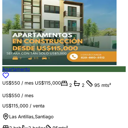
Apartamento
US$550
/ mes
US$115,000
2
2
95 mts²
US$550
/ mes
US$115,000
/ venta
Las Antillas
,
Santiago
2
hab
2
baños
95
mts²