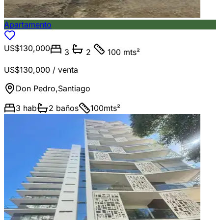
Apartamento
US$130,000
3
2
100 mts²
US$130,000
/ venta
Don Pedro
,
Santiago
3
hab
2
baños
100
mts²