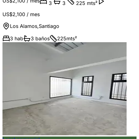
US$2,100
/ mes
3
3
225 mts²
US$2,100
/ mes
Los Alamos
,
Santiago
3
hab
3
baños
225
mts²