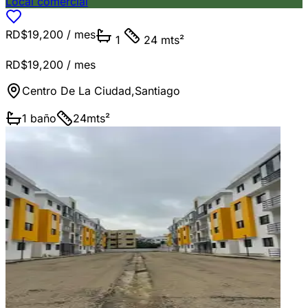
Local comercial
RD$19,200
/ mes
1
24 mts²
RD$19,200
/ mes
Centro De La Ciudad
,
Santiago
1
baño
24
mts²