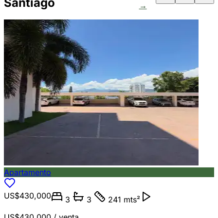
Santiago
→
Apartamento
US$430,000
3
3
241 mts²
US$430,000
/ venta