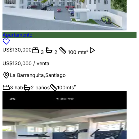
Apartamento
US$130,000
3
2
100 mts²
US$130,000
/ venta
La Barranquita
,
Santiago
3
hab
2
baños
100
mts²