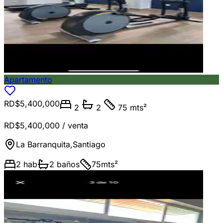
Apartamento
RD$5,400,000
2
2
75 mts²
RD$5,400,000
/ venta
La Barranquita
,
Santiago
2
hab
2
baños
75
mts²