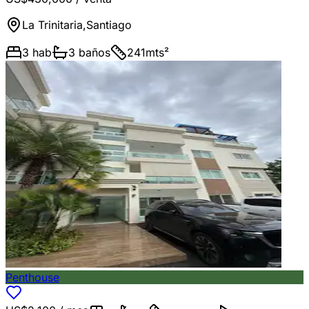
La Trinitaria
,
Santiago
3
hab
3
baños
241
mts²
Penthouse