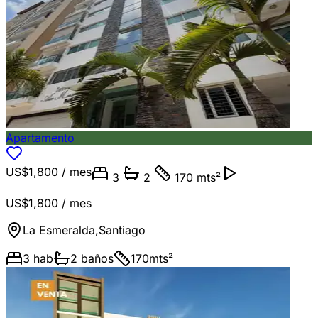
Apartamento
US$1,800
/ mes
3
2
170 mts²
US$1,800
/ mes
La Esmeralda
,
Santiago
3
hab
2
baños
170
mts²