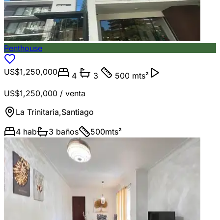
Penthouse
US$1,250,000
4
3
500 mts²
US$1,250,000
/ venta
La Trinitaria
,
Santiago
4
hab
3
baños
500
mts²