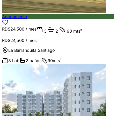
Apartamento
RD$24,500
/ mes
3
2
90 mts²
RD$24,500
/ mes
La Barranquita
,
Santiago
3
hab
2
baños
90
mts²