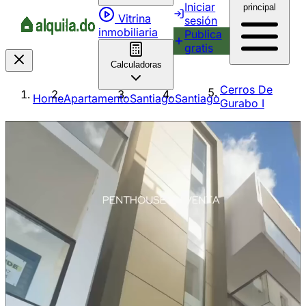
Iniciar
principal
Vitrina
sesión
inmobiliaria
Publica
gratis
Calculadoras
Cerros De
Home
Apartamento
Santiago
Santiago
Gurabo I