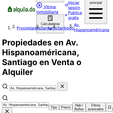
Iniciar
principal
Vitrina
sesión
inmobiliaria
Publica
gratis
Calculadoras
Av.
Propiedades
Santiago
Santiago
Hispanoaméricana
Propiedades en Av.
Hispanoaméricana,
Santiago en Venta o
Alquiler
Hab /
Filtros
Tipo
Precio
Baños
avanzados