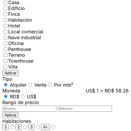
Casa
Edificio
Finca
Habitación
Hotel
Local comercial
Nave industrial
Oficina
Penthouse
Terreno
Townhouse
Villa
Aplicar
Tipo
Alquiler
Venta
Por mts²
Moneda
US$ 1 = RD$ 58.26
RD$
US$
Rango de precio
Aplicar
Habitaciones
1
2
3
4+