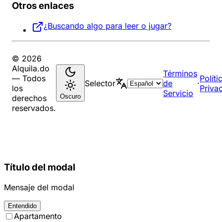
Otros enlaces
¿Buscando algo para leer o jugar?
© 2026
Alquila.do
Términos
— Todos
Políti
Selector
de
·
los
Priva
Servicio
Oscuro
derechos
reservados.
Título del modal
Mensaje del modal
Entendido
Apartamento