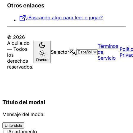
Otros enlaces
¿Buscando algo para leer o jugar?
© 2026
Alquila.do
Términos
— Todos
Políti
Selector
de
·
los
Priva
Servicio
Oscuro
derechos
reservados.
Título del modal
Mensaje del modal
Entendido
Apartamento