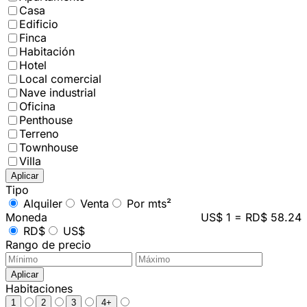
Casa
Edificio
Finca
Habitación
Hotel
Local comercial
Nave industrial
Oficina
Penthouse
Terreno
Townhouse
Villa
Aplicar
Tipo
Alquiler
Venta
Por mts²
Moneda
US$ 1 = RD$ 58.24
RD$
US$
Rango de precio
Aplicar
Habitaciones
1
2
3
4+