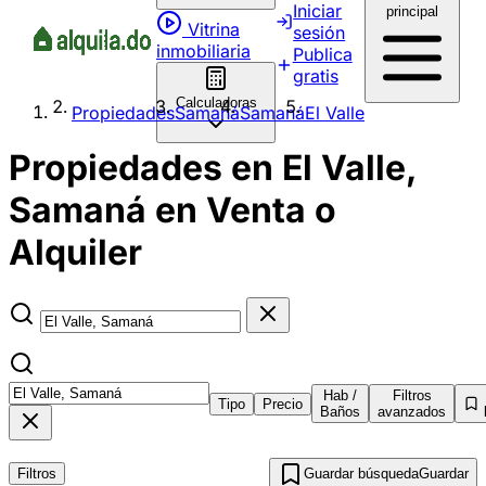
Iniciar
principal
Vitrina
sesión
inmobiliaria
Publica
gratis
Calculadoras
Propiedades
Samaná
Samaná
El Valle
Propiedades en El Valle,
Samaná en Venta o
Alquiler
Hab /
Filtros
Tipo
Precio
Baños
avanzados
Filtros
Guardar búsqueda
Guardar