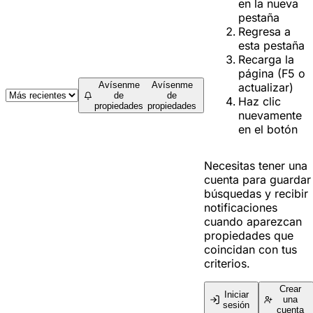
en la nueva
pestaña
Regresa a
esta pestaña
Recarga la
página (F5 o
Avísenme
Avísenme
actualizar)
de
de
Haz clic
propiedades
propiedades
nuevamente
en el botón
Necesitas tener una
cuenta para guardar
búsquedas y recibir
notificaciones
cuando aparezcan
propiedades que
coincidan con tus
criterios.
Crear
Iniciar
una
sesión
cuenta