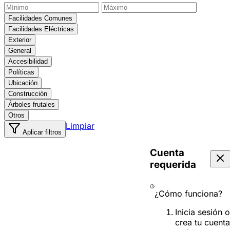
Facilidades Comunes
Facilidades Eléctricas
Exterior
General
Accesibilidad
Políticas
Ubicación
Construcción
Árboles frutales
Otros
Limpiar
Aplicar filtros
Cuenta
requerida
¿Cómo funciona?
Inicia sesión o
crea tu cuenta