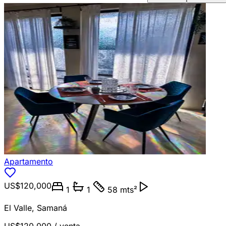
Apartamento
US$120,000
1
1
58 mts²
El Valle
,
Samaná