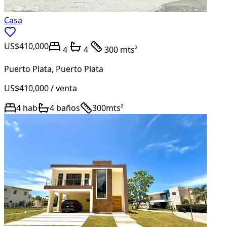
Casa
US$410,000
4
4
300 mts²
Puerto Plata
,
Puerto Plata
US$410,000
/ venta
4
hab
4
baños
300
mts²