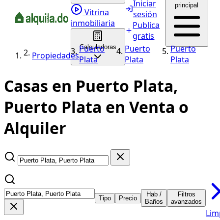
Iniciar
principal
Vitrina
sesión
inmobiliaria
Publica
gratis
Puerto
Calculadoras
Puerto
Puerto
Propiedades
Plata
Plata
Plata
Casas en Puerto Plata,
Puerto Plata en Venta o
Alquiler
Hab /
Filtros
Tipo
Precio
Baños
avanzados
Lim