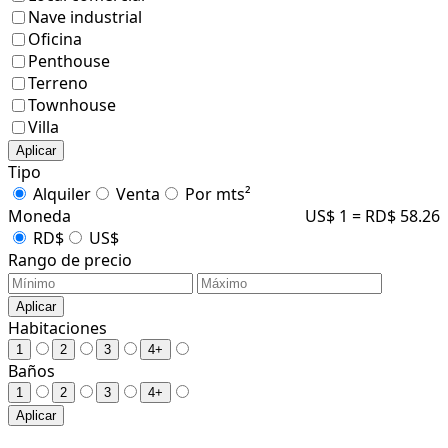
Nave industrial
Oficina
Penthouse
Terreno
Townhouse
Villa
Aplicar
Tipo
Alquiler
Venta
Por mts²
Moneda
US$ 1 = RD$ 58.26
RD$
US$
Rango de precio
Aplicar
Habitaciones
1
2
3
4+
Baños
1
2
3
4+
Aplicar