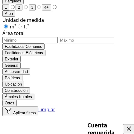
Parqueos
1
2
3
4+
Área
Unidad de medida
m²
ft²
Área total
Facilidades Comunes
Facilidades Eléctricas
Exterior
General
Accesibilidad
Políticas
Ubicación
Construcción
Árboles frutales
Otros
Limpiar
Aplicar filtros
Cuenta
requerida