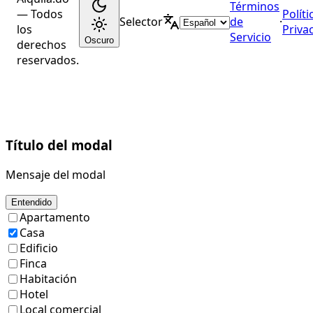
Términos
— Todos
Políti
Selector
de
·
los
Priva
Servicio
Oscuro
derechos
reservados.
Título del modal
Mensaje del modal
Entendido
Apartamento
Casa
Edificio
Finca
Habitación
Hotel
Local comercial