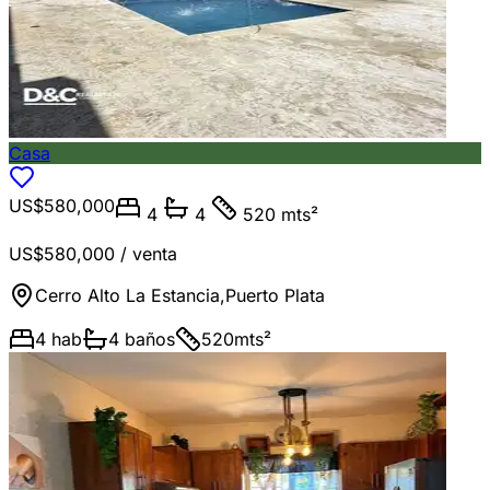
Casa
US$580,000
4
4
520 mts²
US$580,000
/ venta
Cerro Alto La Estancia
,
Puerto Plata
4
hab
4
baños
520
mts²