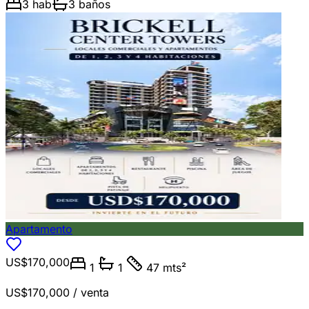
3
hab
3
baños
Apartamento
US$170,000
1
1
47 mts²
US$170,000
/ venta