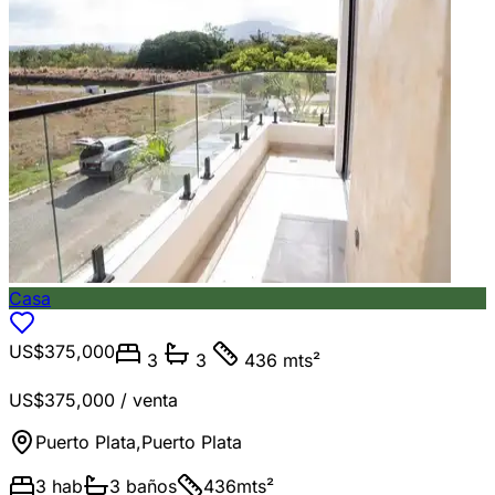
Casa
US$375,000
3
3
436 mts²
US$375,000
/ venta
Puerto Plata
,
Puerto Plata
3
hab
3
baños
436
mts²