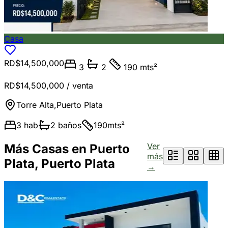
Casa
RD$14,500,000
3
2
190 mts²
RD$14,500,000
/ venta
Torre Alta
,
Puerto Plata
3
hab
2
baños
190
mts²
Ver
Más Casas en Puerto
más
Plata, Puerto Plata
→