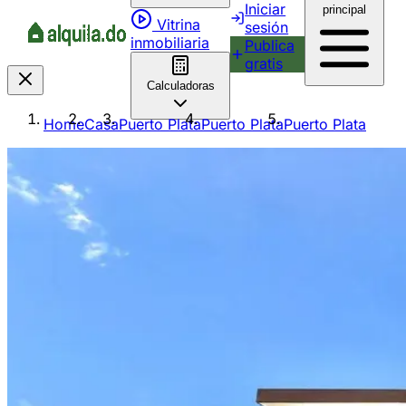
Iniciar
principal
Vitrina
sesión
inmobiliaria
Publica
gratis
Calculadoras
Home
Casa
Puerto Plata
Puerto Plata
Puerto Plata