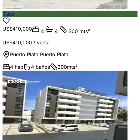
Casa
US$410,000
4
4
300 mts²
US$410,000
/ venta
Puerto Plata
,
Puerto Plata
4
hab
4
baños
300
mts²