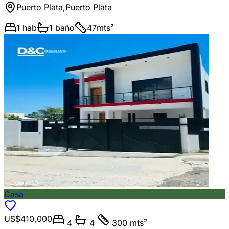
Puerto Plata
,
Puerto Plata
1
hab
1
baño
47
mts²
Casa
US$410,000
4
4
300 mts²