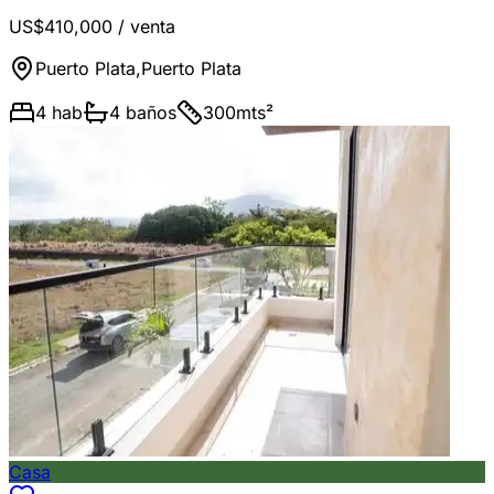
US$410,000
/ venta
Puerto Plata
,
Puerto Plata
4
hab
4
baños
300
mts²
Casa