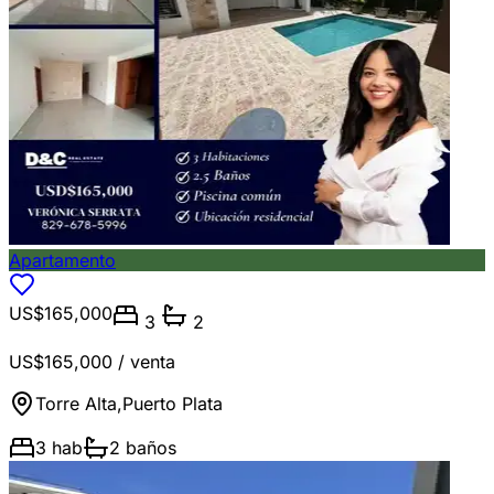
Apartamento
US$165,000
3
2
US$165,000
/ venta
Torre Alta
,
Puerto Plata
3
hab
2
baños