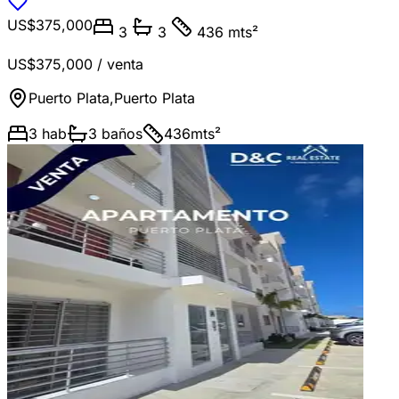
US$375,000
3
3
436 mts²
US$375,000
/ venta
Puerto Plata
,
Puerto Plata
3
hab
3
baños
436
mts²