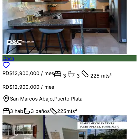
Casa
RD$12,900,000
/ mes
3
3
225 mts²
RD$12,900,000
/ mes
San Marcos Abajo
,
Puerto Plata
3
hab
3
baños
225
mts²