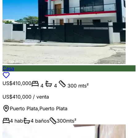
Casa
US$410,000
4
4
300 mts²
US$410,000
/ venta
Puerto Plata
,
Puerto Plata
4
hab
4
baños
300
mts²