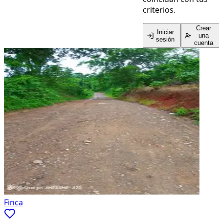
criterios.
Crear
Iniciar
una
sesión
cuenta
Finca