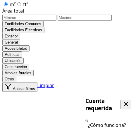
m²
ft²
Área total
Facilidades Comunes
Facilidades Eléctricas
Exterior
General
Accesibilidad
Políticas
Ubicación
Construcción
Árboles frutales
Otros
Limpiar
Aplicar filtros
Cuenta
requerida
¿Cómo funciona?