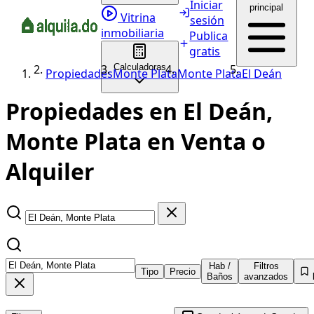
Iniciar
principal
Vitrina
sesión
inmobiliaria
Publica
gratis
Calculadoras
Propiedades
Monte Plata
Monte Plata
El Deán
Propiedades en El Deán,
Monte Plata en Venta o
Alquiler
Hab /
Filtros
Tipo
Precio
Baños
avanzados