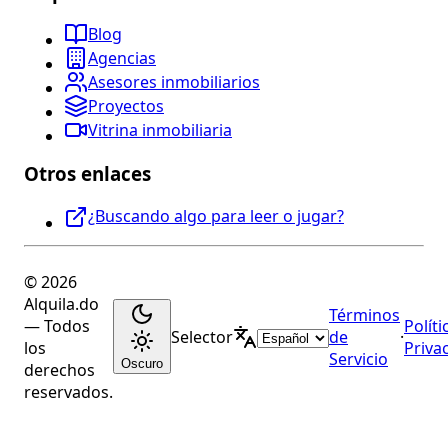
Blog
Agencias
Asesores inmobiliarios
Proyectos
Vitrina inmobiliaria
Otros enlaces
¿Buscando algo para leer o jugar?
© 2026
Alquila.do
Términos
— Todos
Políti
Selector
de
·
los
Priva
Servicio
Oscuro
derechos
reservados.