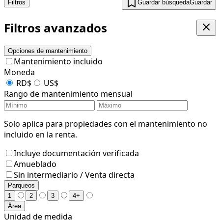
Filtros
Guardar búsqueda
Guardar
Filtros avanzados
Opciones de mantenimiento
Mantenimiento incluido
Moneda
RD$
US$
Rango de mantenimiento mensual
Solo aplica para propiedades con el mantenimiento no
incluido en la renta.
Incluye documentación verificada
Amueblado
Sin intermediario / Venta directa
Parqueos
1
2
3
4+
Área
Unidad de medida