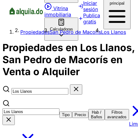
Iniciar
principal
Vitrina
sesión
inmobiliaria
Publica
gratis
Calculadoras
Propiedades
San Pedro de Macorís
Los Llanos
Propiedades en Los Llanos,
San Pedro de Macorís en
Venta o Alquiler
Hab /
Filtros
Tipo
Precio
Baños
avanzados
Lim