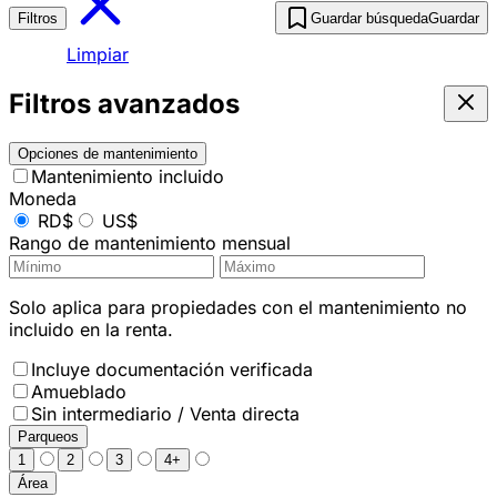
Filtros
Guardar búsqueda
Guardar
Limpiar
Filtros avanzados
Opciones de mantenimiento
Mantenimiento incluido
Moneda
RD$
US$
Rango de mantenimiento mensual
Solo aplica para propiedades con el mantenimiento no
incluido en la renta.
Incluye documentación verificada
Amueblado
Sin intermediario / Venta directa
Parqueos
1
2
3
4+
Área