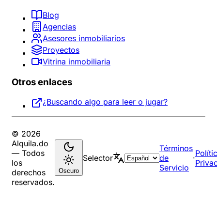
Blog
Agencias
Asesores inmobiliarios
Proyectos
Vitrina inmobiliaria
Otros enlaces
¿Buscando algo para leer o jugar?
© 2026
Alquila.do
Términos
— Todos
Políti
Selector
de
·
los
Priva
Servicio
Oscuro
derechos
reservados.