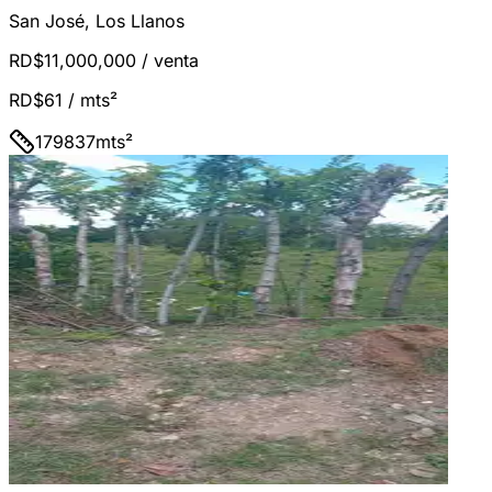
San José
,
Los Llanos
RD$11,000,000
/ venta
RD$61
/ mts²
179837
mts²