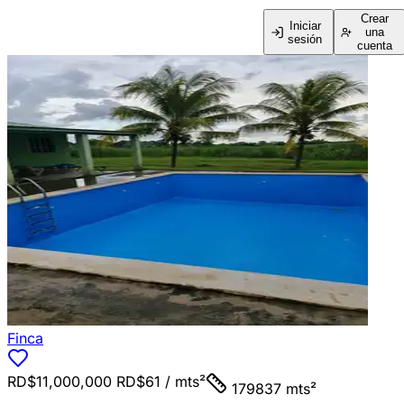
Crear
Iniciar
una
sesión
cuenta
Finca
RD$11,000,000
RD$61
/ mts²
179837 mts²