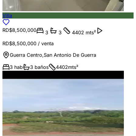
Villa
RD$8,500,000
3
3
4402 mts²
RD$8,500,000
/ venta
Guerra Centro
,
San Antonio De Guerra
3
hab
3
baños
4402
mts²