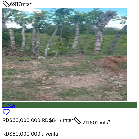
6917
mts²
Finca
RD$60,000,000
RD$84
/ mts²
711801 mts²
RD$60,000,000
/ venta