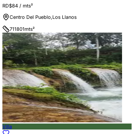
RD$84
/ mts²
Centro Del Pueblo
,
Los Llanos
711801
mts²
Villa