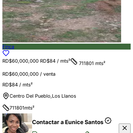
Finca
RD$60,000,000
RD$84
/ mts²
711801 mts²
RD$60,000,000
/ venta
RD$84
/ mts²
Centro Del Pueblo
,
Los Llanos
711801
mts²
Contactar a Eunice Santos