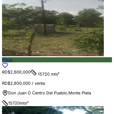
Finca
RD$2,600,000
15720 mts²
RD$2,600,000
/ venta
Don Juan O Centro Del Pueblo
,
Monte Plata
15720
mts²