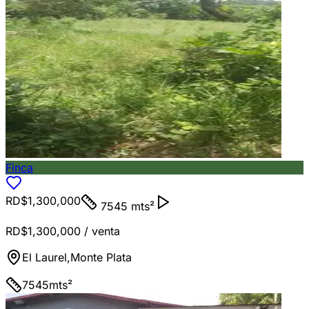
Finca
RD$1,300,000
7545 mts²
RD$1,300,000
/ venta
El Laurel
,
Monte Plata
7545
mts²