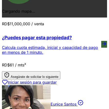
Cargando mapa...
RD$11,000,000
/ venta
¿Puedes pagar esta propiedad?
Calcula cuota estimada, inicial y capacidad de pago
en menos de 1 minuto.
RD$61
/ mts²
Asegúrate de solicitar lo siguiente
Iniciar sesión para guardar
Eunice Santos