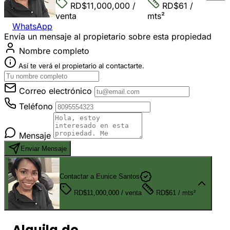
RD$11,000,000
/
RD$61
/
venta
mts²
WhatsApp
Envía un mensaje al propietario sobre esta propiedad
Nombre completo
Así te verá el propietario al contactarte.
Correo electrónico
Teléfono
Mensaje
Enviar Mensaje
Contactar a Eunice Santos
RD$11,000,000
/ venta
RD$61
/ mts²
Alquila.do