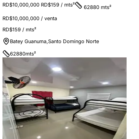
RD$10,000,000
RD$159
/ mts²
62880 mts²
RD$10,000,000
/ venta
RD$159
/ mts²
Batey Guanuma
,
Santo Domingo Norte
62880
mts²