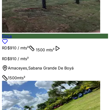
Finca
RD$910
/ mts²
1500 mts²
RD$910
/ mts²
Amaceyes
,
Sabana Grande De Boyá
1500
mts²