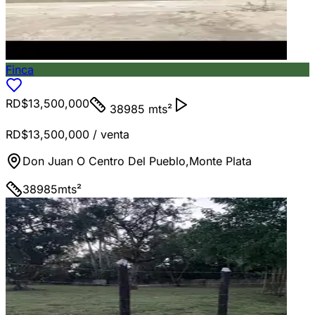
Finca
RD$13,500,000
38985 mts²
RD$13,500,000
/ venta
Don Juan O Centro Del Pueblo
,
Monte Plata
38985
mts²