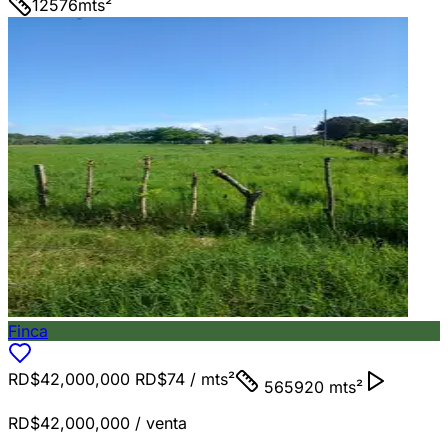
12576
mts²
Finca
RD$42,000,000
RD$74
/ mts²
565920 mts²
RD$42,000,000
/ venta