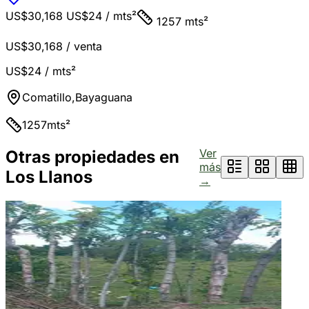
US$30,168
US$24
/ mts²
1257 mts²
US$30,168
/ venta
US$24
/ mts²
Comatillo
,
Bayaguana
1257
mts²
Ver
Otras propiedades en
más
Los Llanos
→