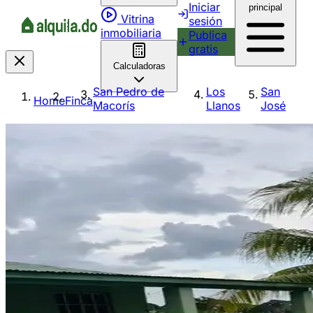
Iniciar
principal
Vitrina
sesión
inmobiliaria
Publica
gratis
Calculadoras
San Pedro de
Los
San
Home
Finca
Macorís
Llanos
José