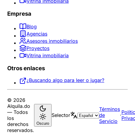
Vitrina inmobiliaria
Empresa
Blog
Agencias
Asesores inmobiliarios
Proyectos
Vitrina inmobiliaria
Otros enlaces
¿Buscando algo para leer o jugar?
© 2026
Alquila.do
Términos
— Todos
Políti
Selector
de
·
los
Priva
Servicio
Oscuro
derechos
reservados.