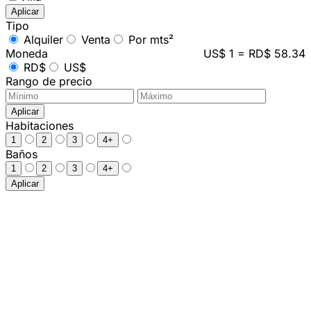
Aplicar
Tipo
Alquiler
Venta
Por mts²
Moneda
US$ 1 = RD$ 58.34
RD$
US$
Rango de precio
Aplicar
Habitaciones
1
2
3
4+
Baños
1
2
3
4+
Aplicar