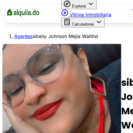
Explorar
Vitrina inmobiliaria
Calculadoras
Agentes
sibeily Johnson Mejia Waitlist
si
J
Me
Wa