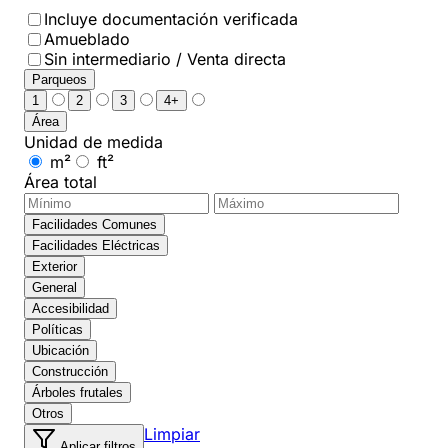
Incluye documentación verificada
Amueblado
Sin intermediario / Venta directa
Parqueos
1
2
3
4+
Área
Unidad de medida
m²
ft²
Área total
Facilidades Comunes
Facilidades Eléctricas
Exterior
General
Accesibilidad
Políticas
Ubicación
Construcción
Árboles frutales
Otros
Limpiar
Aplicar filtros