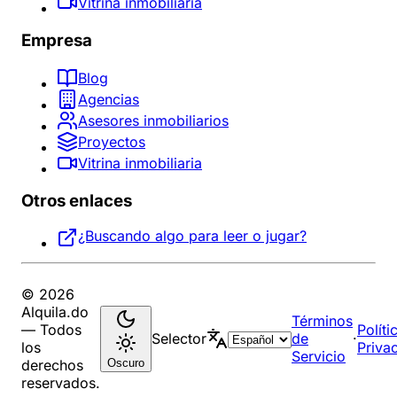
Vitrina inmobiliaria
Empresa
Blog
Agencias
Asesores inmobiliarios
Proyectos
Vitrina inmobiliaria
Otros enlaces
¿Buscando algo para leer o jugar?
© 2026
Alquila.do
Términos
— Todos
Políti
Selector
de
·
los
Priva
Servicio
Oscuro
derechos
reservados.