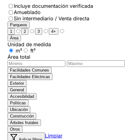
Incluye documentación verificada
Amueblado
Sin intermediario / Venta directa
Parqueos
1
2
3
4+
Área
Unidad de medida
m²
ft²
Área total
Facilidades Comunes
Facilidades Eléctricas
Exterior
General
Accesibilidad
Políticas
Ubicación
Construcción
Árboles frutales
Otros
Limpiar
Aplicar filtros