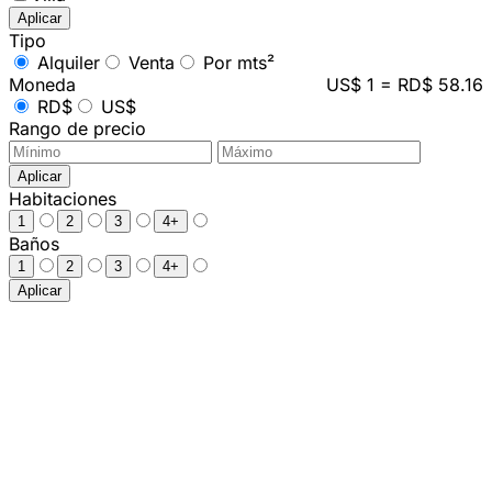
Aplicar
Tipo
Alquiler
Venta
Por mts²
Moneda
US$ 1 = RD$ 58.16
RD$
US$
Rango de precio
Aplicar
Habitaciones
1
2
3
4+
Baños
1
2
3
4+
Aplicar