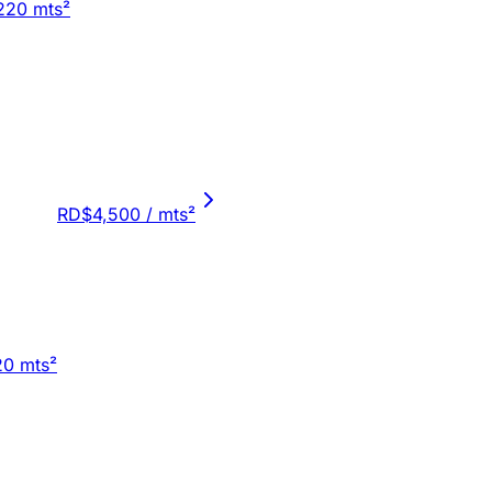
220 mts²
RD$4,500
/ mts²
20 mts²