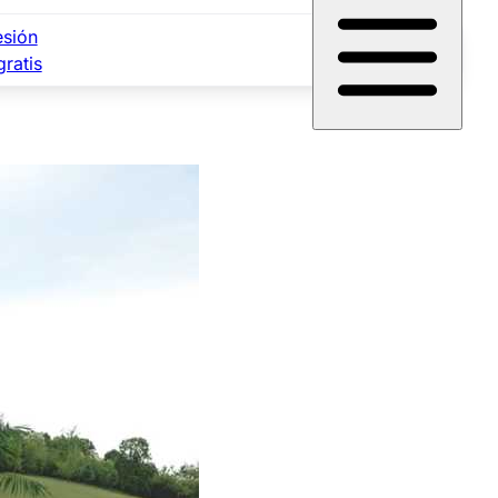
esión
gratis