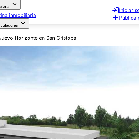
plorar
Iniciar s
rina inmobiliaria
Publica 
lculadoras
uevo Horizonte en San Cristóbal