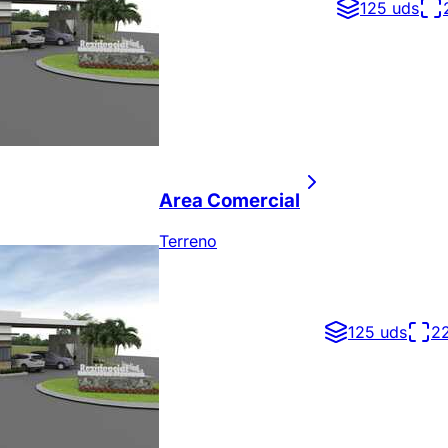
125 uds
Area Comercial
Terreno
125 uds
2