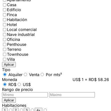
Casa
Edificio
Finca
Habitación
Hotel
Local comercial
Nave industrial
Oficina
Penthouse
Terreno
Townhouse
Villa
Aplicar
Tipo
Alquiler
Venta
Por mts²
Moneda
US$ 1 = RD$ 58.26
RD$
US$
Rango de precio
Aplicar
Habitaciones
1
2
3
4+