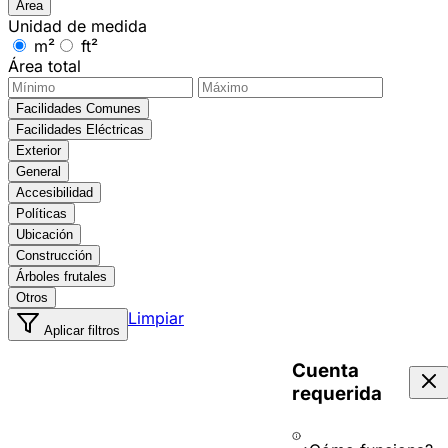
Área
Unidad de medida
m²
ft²
Área total
Facilidades Comunes
Facilidades Eléctricas
Exterior
General
Accesibilidad
Políticas
Ubicación
Construcción
Árboles frutales
Otros
Limpiar
Aplicar filtros
Cuenta
requerida