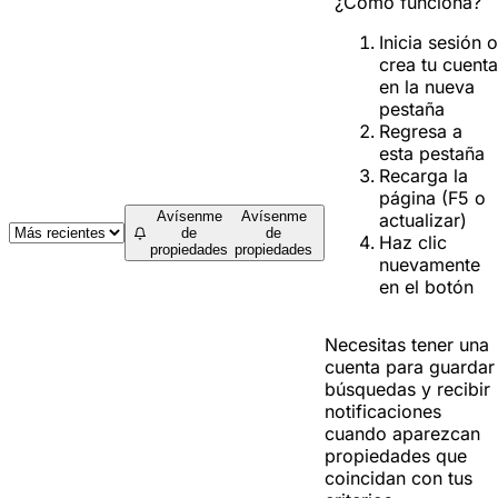
¿Cómo funciona?
Inicia sesión o
crea tu cuenta
en la nueva
pestaña
Regresa a
esta pestaña
Recarga la
página (F5 o
Avísenme
Avísenme
actualizar)
de
de
Haz clic
propiedades
propiedades
nuevamente
en el botón
Necesitas tener una
cuenta para guardar
búsquedas y recibir
notificaciones
cuando aparezcan
propiedades que
coincidan con tus