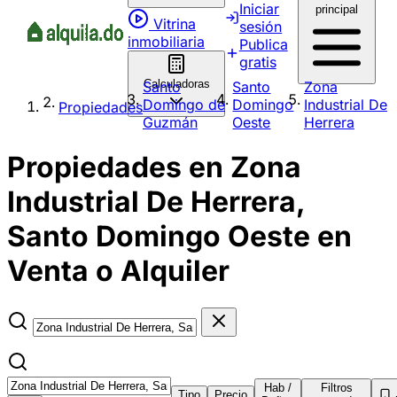
Iniciar
principal
Vitrina
sesión
inmobiliaria
Publica
gratis
Calculadoras
Santo
Santo
Zona
Domingo de
Domingo
Industrial De
Propiedades
Guzmán
Oeste
Herrera
Propiedades en Zona
Industrial De Herrera,
Santo Domingo Oeste en
Venta o Alquiler
Hab /
Filtros
Tipo
Precio