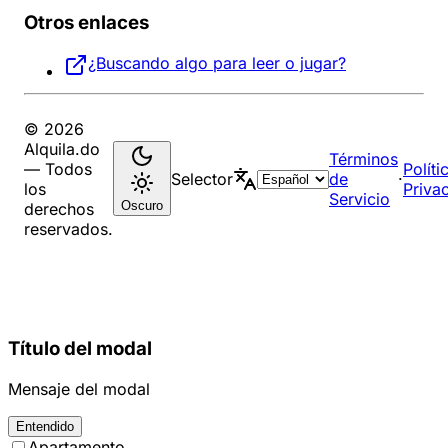
Otros enlaces
¿Buscando algo para leer o jugar?
© 2026
Alquila.do
Términos
— Todos
Políti
Selector
de
·
los
Priva
Servicio
Oscuro
derechos
reservados.
Título del modal
Mensaje del modal
Entendido
Apartamento