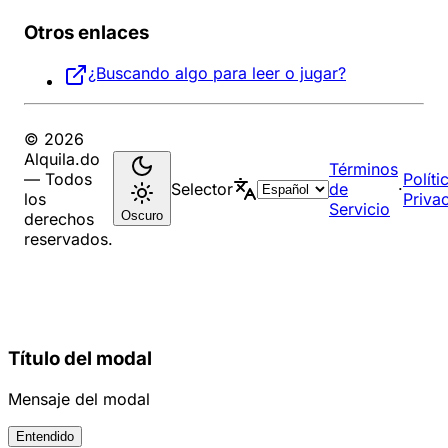
Otros enlaces
¿Buscando algo para leer o jugar?
© 2026
Alquila.do
Términos
— Todos
Políti
Selector
de
·
los
Priva
Servicio
Oscuro
derechos
reservados.
Título del modal
Mensaje del modal
Entendido