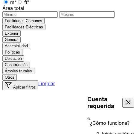
m²
ft²
Área total
Facilidades Comunes
Facilidades Eléctricas
Exterior
General
Accesibilidad
Políticas
Ubicación
Construcción
Árboles frutales
Otros
Limpiar
Aplicar filtros
Cuenta
requerida
¿Cómo funciona?
Inicia sesión o