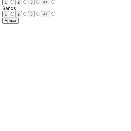
1
2
3
4+
Baños
1
2
3
4+
Aplicar