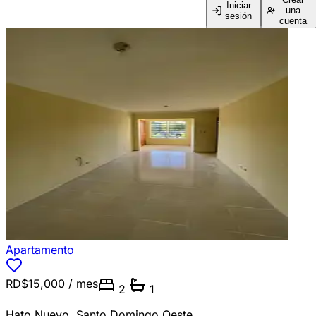
Iniciar
una
sesión
cuenta
Apartamento
RD$15,000
/ mes
2
1
Hato Nuevo
,
Santo Domingo Oeste