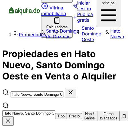
Iniciar
principal
Vitrina
sesión
inmobiliaria
Publica
gratis
Calculadoras
Santo
Santo Domingo
Hato
Domingo
Propiedades
de Guzmán
Nuevo
Oeste
Propiedades en Hato
Nuevo, Santo Domingo
Oeste en Venta o Alquiler
Hab /
Filtros
Tipo
Precio
Baños
avanzados