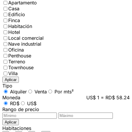
Apartamento
Casa
Edificio
Finca
Habitación
Hotel
Local comercial
Nave industrial
Oficina
Penthouse
Terreno
Townhouse
Villa
Aplicar
Tipo
Alquiler
Venta
Por mts²
Moneda
US$ 1 = RD$ 58.24
RD$
US$
Rango de precio
Aplicar
Habitaciones