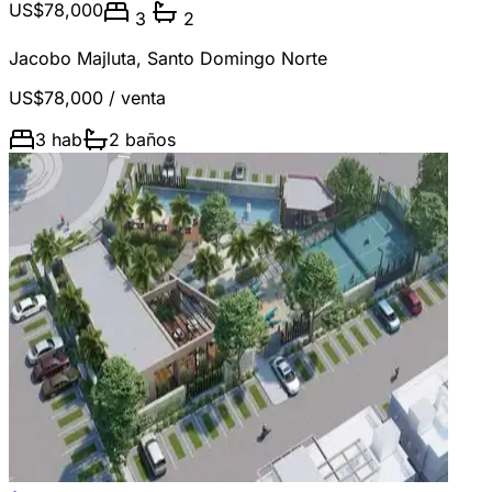
US$78,000
3
2
Jacobo Majluta
,
Santo Domingo Norte
US$78,000
/ venta
3
hab
2
baños