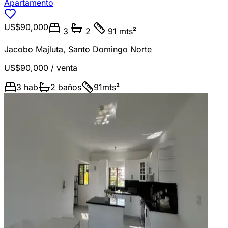
Apartamento
US$90,000
3
2
91 mts²
Jacobo Majluta
,
Santo Domingo Norte
US$90,000
/ venta
3
hab
2
baños
91
mts²