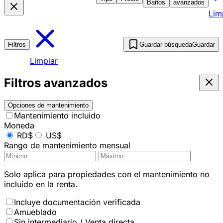
Baños
avanzados
Lim
Filtros
Guardar búsqueda
Guardar
Limpiar
Filtros avanzados
Opciones de mantenimiento
Mantenimiento incluido
Moneda
RD$
US$
Rango de mantenimiento mensual
Solo aplica para propiedades con el mantenimiento no
incluido en la renta.
Incluye documentación verificada
Amueblado
Sin intermediario / Venta directa