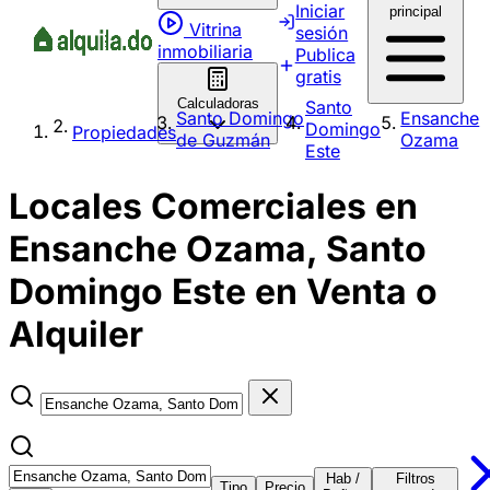
Iniciar
principal
Vitrina
sesión
inmobiliaria
Publica
gratis
Calculadoras
Santo
Santo Domingo
Ensanche
Domingo
Propiedades
de Guzmán
Ozama
Este
Locales Comerciales en
Ensanche Ozama, Santo
Domingo Este en Venta o
Alquiler
Hab /
Filtros
Tipo
Precio