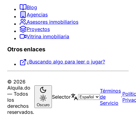
Blog
Agencias
Asesores inmobiliarios
Proyectos
Vitrina inmobiliaria
Otros enlaces
¿Buscando algo para leer o jugar?
© 2026
Alquila.do
Términos
— Todos
Políti
Selector
de
·
los
Priva
Servicio
Oscuro
derechos
reservados.