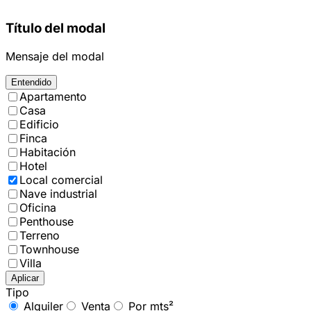
Título del modal
Mensaje del modal
Entendido
Apartamento
Casa
Edificio
Finca
Habitación
Hotel
Local comercial
Nave industrial
Oficina
Penthouse
Terreno
Townhouse
Villa
Aplicar
Tipo
Alquiler
Venta
Por mts²