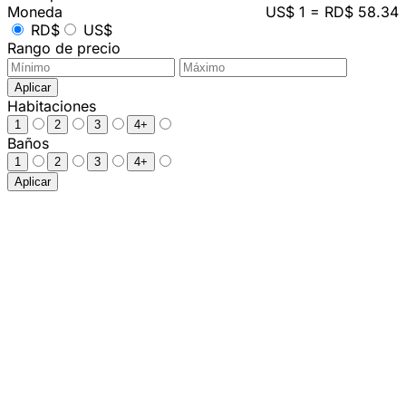
Moneda
US$ 1 = RD$ 58.34
RD$
US$
Rango de precio
Aplicar
Habitaciones
1
2
3
4+
Baños
1
2
3
4+
Aplicar