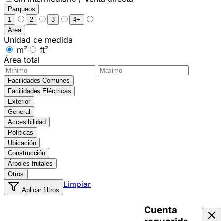
Parqueos
1
2
3
4+
Área
Unidad de medida
m²
ft²
Área total
Facilidades Comunes
Facilidades Eléctricas
Exterior
General
Accesibilidad
Políticas
Ubicación
Construcción
Árboles frutales
Otros
Limpiar
Aplicar filtros
Cuenta