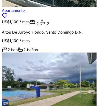
Apartamento
US$1,100
/ mes
2
2
Altos De Arroyo Hondo
,
Santo Domingo D.N.
US$1,100
/ mes
2
hab
2
baños