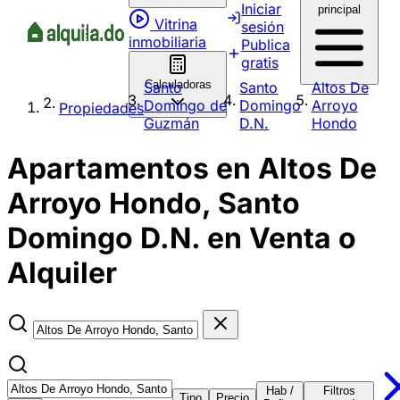
Iniciar
principal
Vitrina
sesión
inmobiliaria
Publica
gratis
Calculadoras
Santo
Santo
Altos De
Domingo de
Domingo
Arroyo
Propiedades
Guzmán
D.N.
Hondo
Apartamentos en Altos De
Arroyo Hondo, Santo
Domingo D.N. en Venta o
Alquiler
Hab /
Filtros
Tipo
Precio