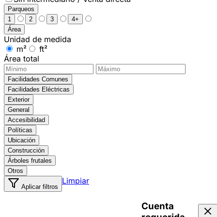
Parqueos
1
2
3
4+
Área
Unidad de medida
m²
ft²
Área total
Facilidades Comunes
Facilidades Eléctricas
Exterior
General
Accesibilidad
Políticas
Ubicación
Construcción
Árboles frutales
Otros
Limpiar
Aplicar filtros
Cuenta