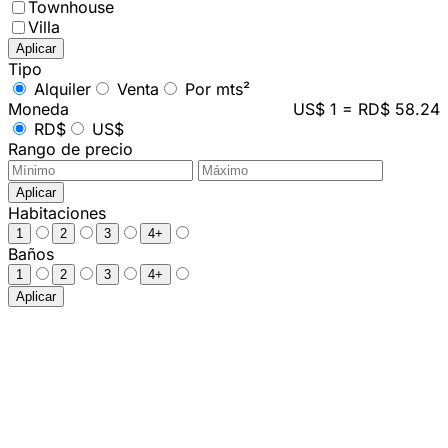
Townhouse
Villa
Aplicar
Tipo
Alquiler
Venta
Por mts²
Moneda
US$ 1 = RD$ 58.24
RD$
US$
Rango de precio
Aplicar
Habitaciones
1
2
3
4+
Baños
1
2
3
4+
Aplicar