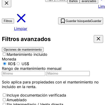
Baños
avanzados
Lim
Filtros
Guardar búsqueda
Guardar
Limpiar
Filtros avanzados
Opciones de mantenimiento
Mantenimiento incluido
Moneda
RD$
US$
Rango de mantenimiento mensual
Solo aplica para propiedades con el mantenimiento no
incluido en la renta.
Incluye documentación verificada
Amueblado
Sin intermediario / Venta directa