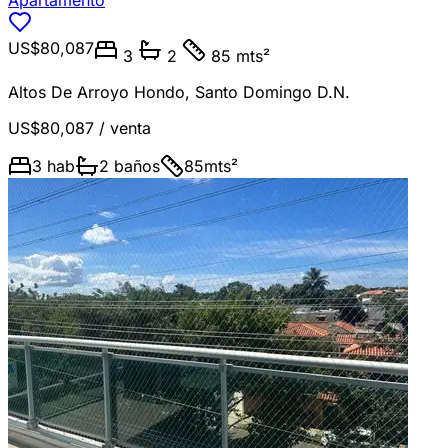
Apartamento
US$80,087
3
2
85 mts²
Altos De Arroyo Hondo
,
Santo Domingo D.N.
US$80,087
/ venta
3
hab
2
baños
85
mts²