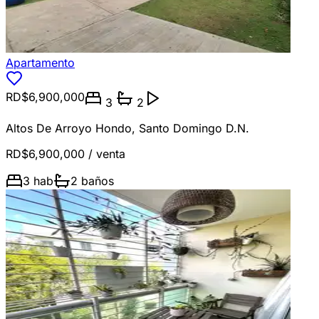
Apartamento
RD$6,900,000
3
2
Altos De Arroyo Hondo
,
Santo Domingo D.N.
RD$6,900,000
/ venta
3
hab
2
baños