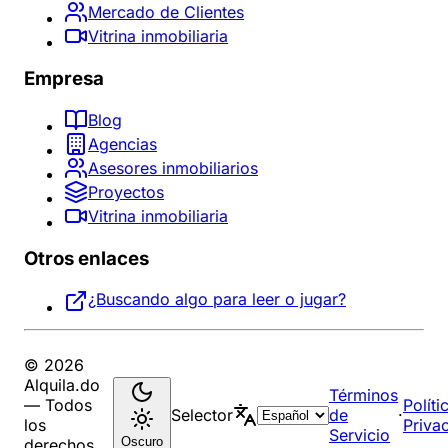
Mercado de Clientes
Vitrina inmobiliaria
Empresa
Blog
Agencias
Asesores inmobiliarios
Proyectos
Vitrina inmobiliaria
Otros enlaces
¿Buscando algo para leer o jugar?
© 2026
Alquila.do
Términos
— Todos
Políti
Selector
de
·
los
Priva
Servicio
Oscuro
derechos