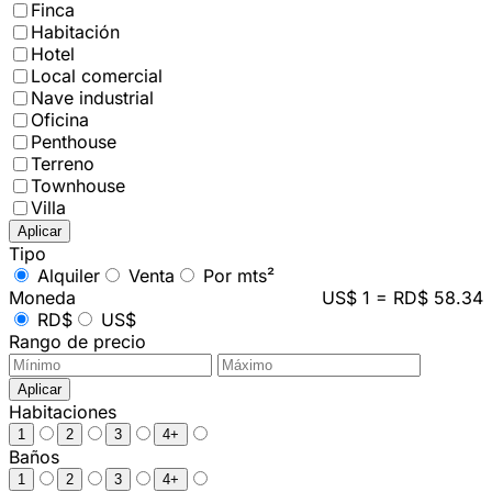
Finca
Habitación
Hotel
Local comercial
Nave industrial
Oficina
Penthouse
Terreno
Townhouse
Villa
Aplicar
Tipo
Alquiler
Venta
Por mts²
Moneda
US$ 1 = RD$ 58.34
RD$
US$
Rango de precio
Aplicar
Habitaciones
1
2
3
4+
Baños
1
2
3
4+