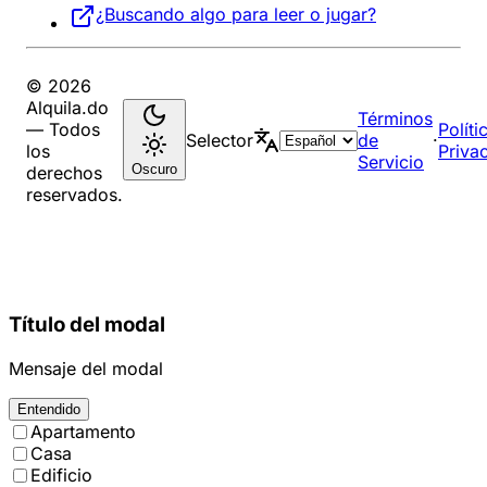
¿Buscando algo para leer o jugar?
© 2026
Alquila.do
Términos
— Todos
Políti
Selector
de
·
los
Priva
Servicio
Oscuro
derechos
reservados.
Título del modal
Mensaje del modal
Entendido
Apartamento
Casa
Edificio