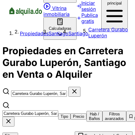
Iniciar
principal
Vitrina
sesión
inmobiliaria
Publica
gratis
Calculadoras
Carretera Gurabo
Propiedades
Santiago
Santiago
Luperón
Propiedades en Carretera
Gurabo Luperón, Santiago
en Venta o Alquiler
Hab /
Filtros
Tipo
Precio
Baños
avanzados