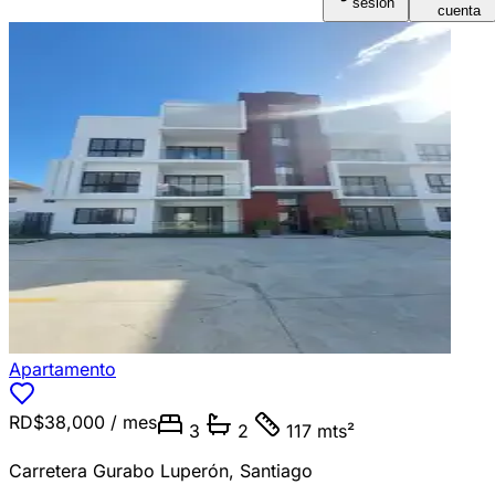
sesión
cuenta
Apartamento
RD$38,000
/ mes
3
2
117 mts²
Carretera Gurabo Luperón
,
Santiago