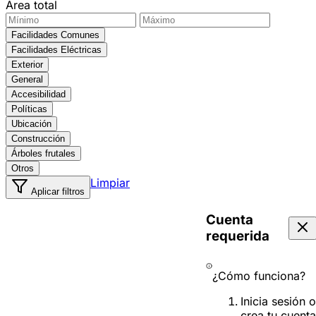
Área total
Facilidades Comunes
Facilidades Eléctricas
Exterior
General
Accesibilidad
Políticas
Ubicación
Construcción
Árboles frutales
Otros
Limpiar
Aplicar filtros
Cuenta
requerida
¿Cómo funciona?
Inicia sesión o
crea tu cuenta