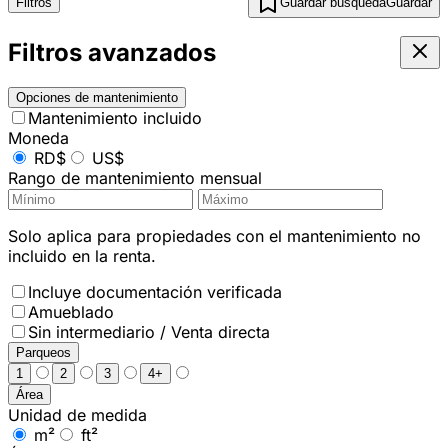
Filtros
Guardar búsqueda
Guardar
Filtros avanzados
Opciones de mantenimiento
Mantenimiento incluido
Moneda
RD$
US$
Rango de mantenimiento mensual
Solo aplica para propiedades con el mantenimiento no
incluido en la renta.
Incluye documentación verificada
Amueblado
Sin intermediario / Venta directa
Parqueos
1
2
3
4+
Área
Unidad de medida
m²
ft²