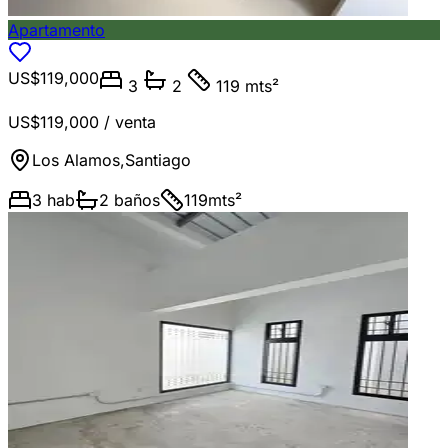
Apartamento
US$119,000
3
2
119 mts²
US$119,000
/ venta
Los Alamos
,
Santiago
3
hab
2
baños
119
mts²