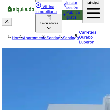
Iniciar
principal
Vitrina
sesión
inmobiliaria
Publica
gratis
Calculadoras
Carretera
Gurabo
Home
Apartamento
Santiago
Santiago
Luperón