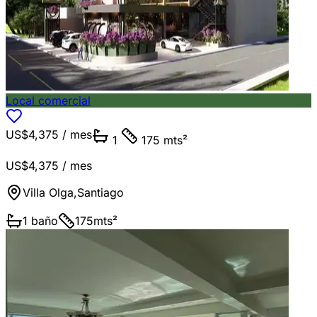
Local comercial
US$4,375
/ mes
1
175 mts²
US$4,375
/ mes
Villa Olga
,
Santiago
1
baño
175
mts²