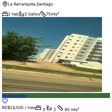
La Barranquita
,
Santiago
2
hab
2
baños
75
mts²
Apartamento
RD$24,500
/ mes
3
2
90 mts²