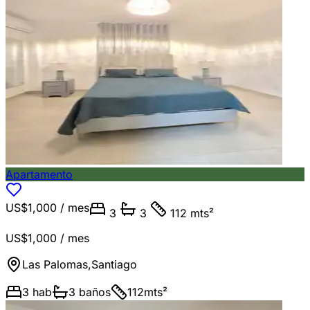
Apartamento
US$1,000
/ mes
3
3
112 mts²
US$1,000
/ mes
Las Palomas
,
Santiago
3
hab
3
baños
112
mts²