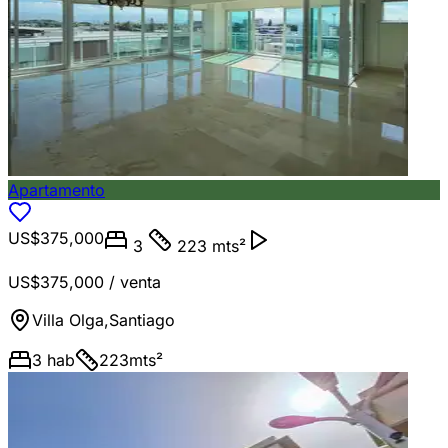
Apartamento
US$375,000
3
223 mts²
US$375,000
/ venta
Villa Olga
,
Santiago
3
hab
223
mts²