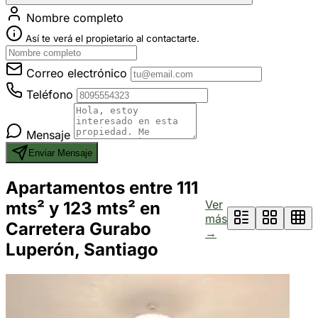
Nombre completo
Así te verá el propietario al contactarte.
Correo electrónico
Teléfono
Mensaje
Enviar Mensaje
Apartamentos entre 111
Ver
mts² y 123 mts² en
más
Carretera Gurabo
→
Luperón, Santiago