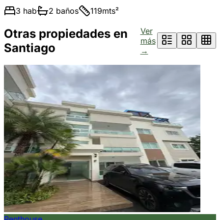
3
hab
2
baños
119
mts²
Ver
Otras propiedades en
más
Santiago
→
Penthouse