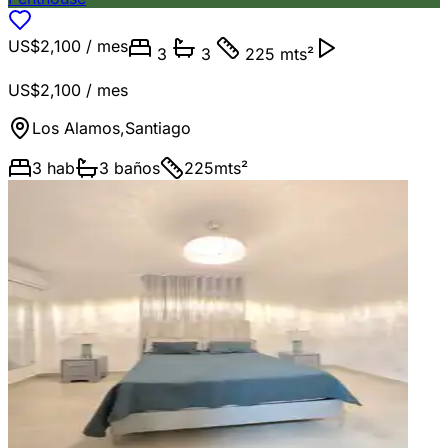
US$2,100
/ mes
3
3
225 mts²
US$2,100
/ mes
Los Alamos
,
Santiago
3
hab
3
baños
225
mts²