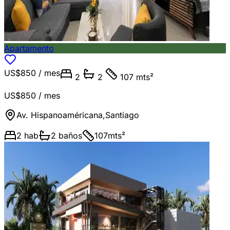
Apartamento
US$850
/ mes
2
2
107 mts²
US$850
/ mes
Av. Hispanoaméricana
,
Santiago
2
hab
2
baños
107
mts²