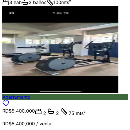
3
hab
2
baños
100
mts²
Apartamento
RD$5,400,000
2
2
75 mts²
RD$5,400,000
/ venta