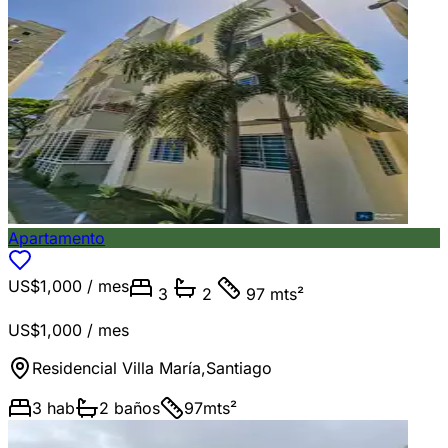
Apartamento
US$1,000
/ mes
3
2
97 mts²
US$1,000
/ mes
Residencial Villa María
,
Santiago
3
hab
2
baños
97
mts²