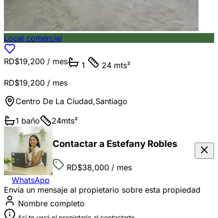
Local comercial
RD$19,200
/ mes
1
24 mts²
RD$19,200
/ mes
Centro De La Ciudad
,
Santiago
1
baño
24
mts²
Contactar a Estefany Robles
RD$38,000
/ mes
WhatsApp
Envía un mensaje al propietario sobre esta propiedad
Nombre completo
Así te verá el propietario al contactarte.