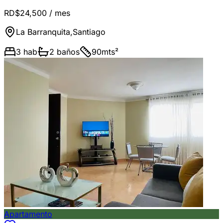
RD$24,500
/ mes
La Barranquita
,
Santiago
3
hab
2
baños
90
mts²
Apartamento