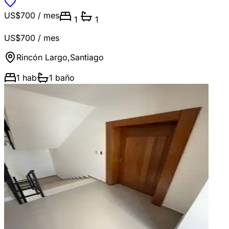
US$700
/ mes
1
1
US$700
/ mes
Rincón Largo
,
Santiago
1
hab
1
baño