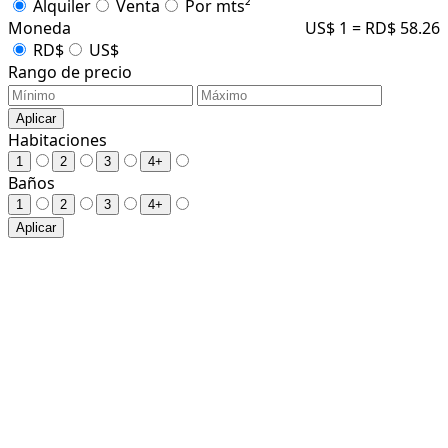
Alquiler
Venta
Por mts²
Moneda
US$ 1 = RD$ 58.26
RD$
US$
Rango de precio
Aplicar
Habitaciones
1
2
3
4+
Baños
1
2
3
4+
Aplicar