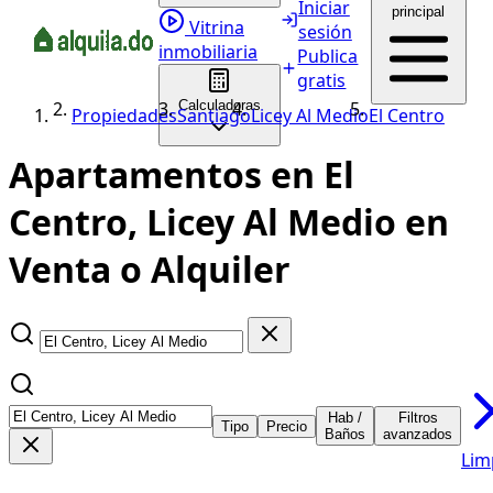
Iniciar
principal
Vitrina
sesión
inmobiliaria
Publica
gratis
Calculadoras
Propiedades
Santiago
Licey Al Medio
El Centro
Apartamentos en El
Centro, Licey Al Medio en
Venta o Alquiler
Hab /
Filtros
Tipo
Precio
Baños
avanzados
Lim