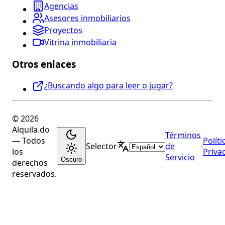
Agencias
Asesores inmobiliarios
Proyectos
Vitrina inmobiliaria
Otros enlaces
¿Buscando algo para leer o jugar?
© 2026
Alquila.do
Términos
— Todos
Políti
Selector
de
·
los
Priva
Servicio
Oscuro
derechos
reservados.