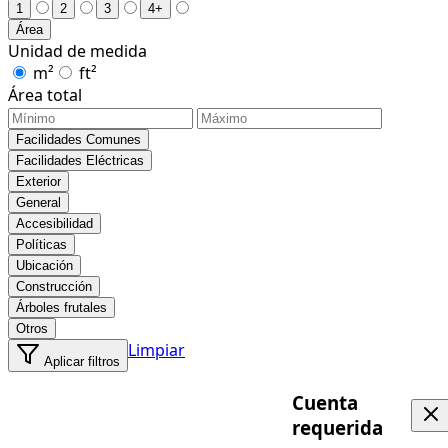
1
2
3
4+
Área
Unidad de medida
m²
ft²
Área total
Facilidades Comunes
Facilidades Eléctricas
Exterior
General
Accesibilidad
Políticas
Ubicación
Construcción
Árboles frutales
Otros
Limpiar
Aplicar filtros
Cuenta
requerida