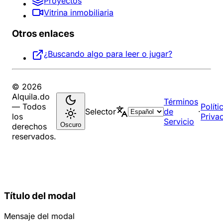
Proyectos
Vitrina inmobiliaria
Otros enlaces
¿Buscando algo para leer o jugar?
© 2026
Alquila.do
Términos
— Todos
Políti
Selector
de
·
los
Priva
Servicio
Oscuro
derechos
reservados.
Título del modal
Mensaje del modal