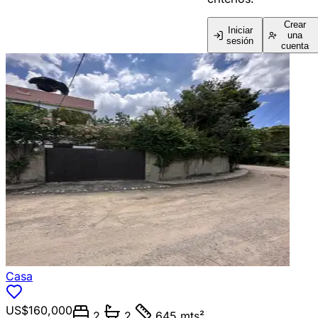
Crear
Iniciar
una
sesión
cuenta
Casa
US$160,000
2
2
645 mts²