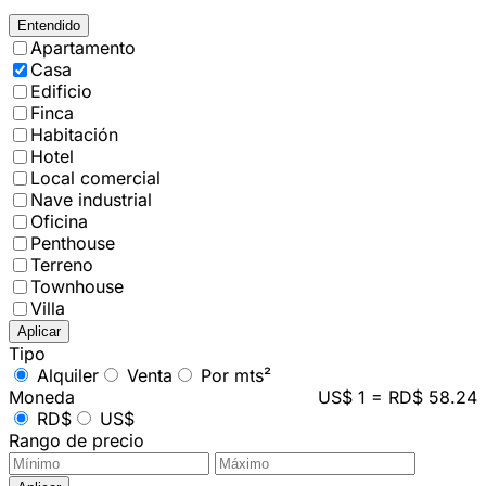
Entendido
Apartamento
Casa
Edificio
Finca
Habitación
Hotel
Local comercial
Nave industrial
Oficina
Penthouse
Terreno
Townhouse
Villa
Aplicar
Tipo
Alquiler
Venta
Por mts²
Moneda
US$ 1 = RD$ 58.24
RD$
US$
Rango de precio