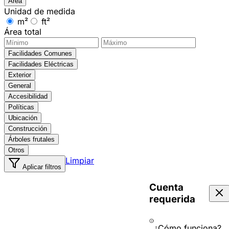
Área
Unidad de medida
m²
ft²
Área total
Facilidades Comunes
Facilidades Eléctricas
Exterior
General
Accesibilidad
Políticas
Ubicación
Construcción
Árboles frutales
Otros
Limpiar
Aplicar filtros
Cuenta
requerida
¿Cómo funciona?