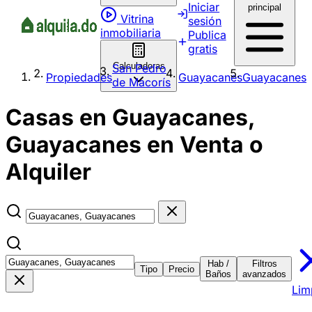
Iniciar
principal
Vitrina
sesión
inmobiliaria
Publica
gratis
Calculadoras
San Pedro
Propiedades
Guayacanes
Guayacanes
de Macorís
Casas en Guayacanes,
Guayacanes en Venta o
Alquiler
Hab /
Filtros
Tipo
Precio
Baños
avanzados
Lim