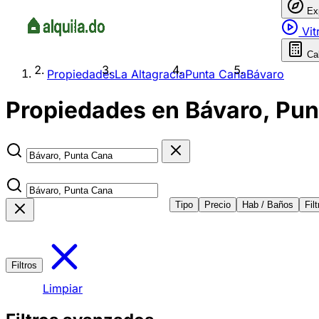
Ex
Vit
Ca
Propiedades
La Altagracia
Punta Cana
Bávaro
Propiedades en Bávaro, Pun
Tipo
Precio
Hab / Baños
Fil
Filtros
Limpiar