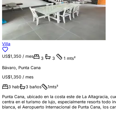
Villa
US$1,350
/ mes
3
3
1 mts²
Bávaro
,
Punta Cana
US$1,350
/ mes
3
hab
3
baños
1
mts²
Punta Cana, ubicado en la costa este de La Altagracia, c
centra en el turismo de lujo, especialmente resorts todo 
blanca, el Aeropuerto Internacional de Punta Cana, los cam