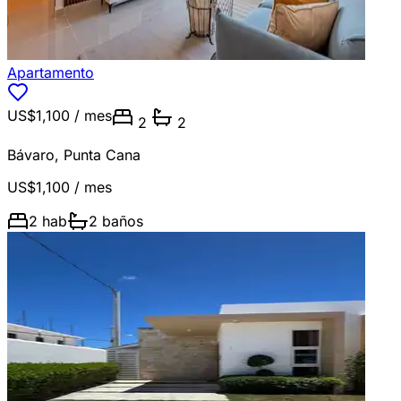
Apartamento
US$1,100
/ mes
2
2
Bávaro
,
Punta Cana
US$1,100
/ mes
2
hab
2
baños