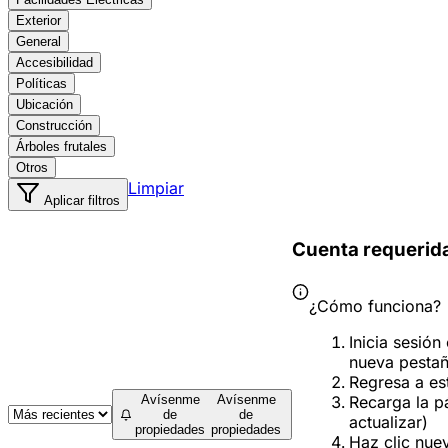
Exterior
General
Accesibilidad
Políticas
Ubicación
Construcción
Árboles frutales
Otros
Limpiar
Aplicar filtros
Cuenta requerid
¿Cómo funciona?
Inicia sesión
nueva pesta
Regresa a es
Recarga la p
Avísenme
Avísenme
de
de
actualizar)
propiedades
propiedades
Haz clic nue