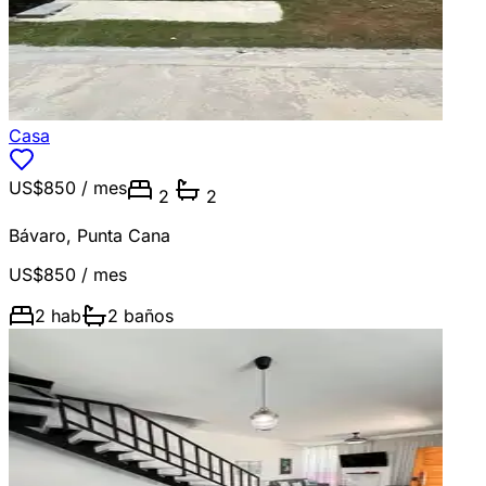
Casa
US$850
/ mes
2
2
Bávaro
,
Punta Cana
US$850
/ mes
2
hab
2
baños