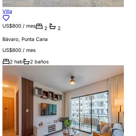
Villa
US$800
/ mes
2
2
Bávaro
,
Punta Cana
US$800
/ mes
2
hab
2
baños