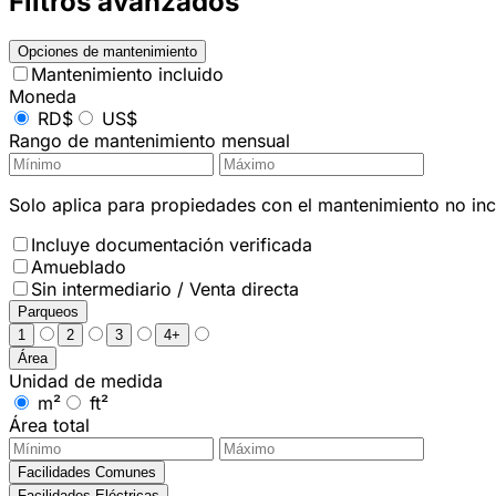
Filtros avanzados
Opciones de mantenimiento
Mantenimiento incluido
Moneda
RD$
US$
Rango de mantenimiento mensual
Solo aplica para propiedades con el mantenimiento no incl
Incluye documentación verificada
Amueblado
Sin intermediario / Venta directa
Parqueos
1
2
3
4+
Área
Unidad de medida
m²
ft²
Área total
Facilidades Comunes
Facilidades Eléctricas