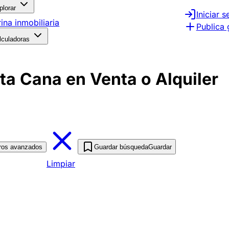
plorar
Iniciar s
rina inmobiliaria
Publica 
lculadoras
ta Cana en Venta o Alquiler
tros avanzados
Guardar búsqueda
Guardar
Limpiar