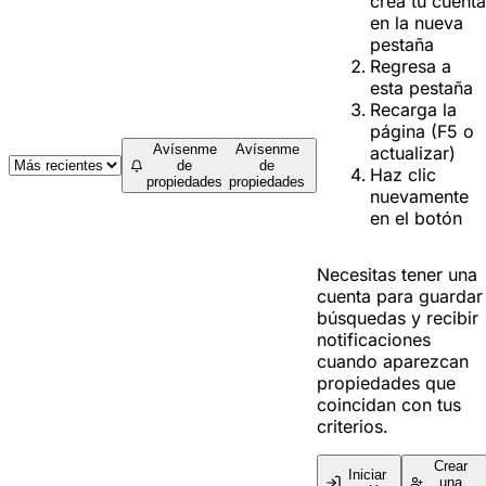
crea tu cuenta
en la nueva
pestaña
Regresa a
esta pestaña
Recarga la
página (F5 o
Avísenme
Avísenme
actualizar)
de
de
Haz clic
propiedades
propiedades
nuevamente
en el botón
Necesitas tener una
cuenta para guardar
búsquedas y recibir
notificaciones
cuando aparezcan
propiedades que
coincidan con tus
criterios.
Crear
Iniciar
una