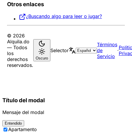
Otros enlaces
¿Buscando algo para leer o jugar?
© 2026
Alquila.do
Términos
— Todos
Políti
Selector
de
·
los
Priva
Servicio
Oscuro
derechos
reservados.
Título del modal
Mensaje del modal
Entendido
Apartamento