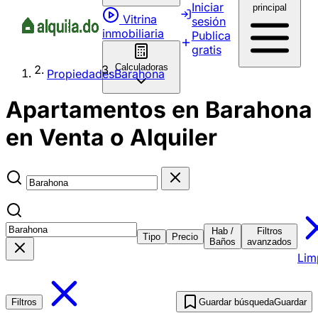
Iniciar
principal
Vitrina
sesión
inmobiliaria
Publica
gratis
Calculadoras
Propiedades
Barahona
Apartamentos en Barahona
en Venta o Alquiler
Hab /
Filtros
Tipo
Precio
Baños
avanzados
Lim
Filtros
Guardar búsqueda
Guardar