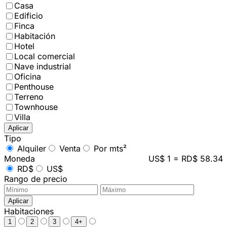
Casa
Edificio
Finca
Habitación
Hotel
Local comercial
Nave industrial
Oficina
Penthouse
Terreno
Townhouse
Villa
Aplicar
Tipo
Alquiler
Venta
Por mts²
Moneda
US$ 1 = RD$ 58.34
RD$
US$
Rango de precio
Aplicar
Habitaciones
1
2
3
4+