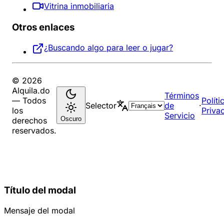
Vitrina inmobiliaria
Otros enlaces
¿Buscando algo para leer o jugar?
© 2026
Alquila.do
Términos
— Todos
Políti
Selector
de
·
los
Priva
Servicio
Oscuro
derechos
reservados.
Título del modal
Mensaje del modal