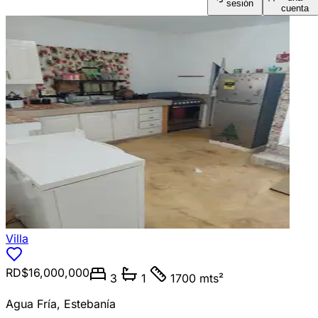
sesión
cuenta
Villa
RD$16,000,000
3
1
1700 mts²
Agua Fría
,
Estebanía