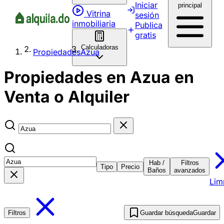
Iniciar
principal
Vitrina
sesión
inmobiliaria
Publica
gratis
Calculadoras
Propiedades
Azua
Propiedades en Azua en
Venta o Alquiler
Hab /
Filtros
Tipo
Precio
Baños
avanzados
Lim
Filtros
Guardar búsqueda
Guardar