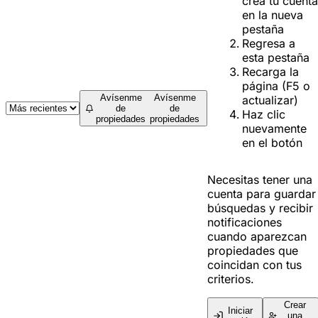
crea tu cuenta
en la nueva
pestaña
Regresa a
esta pestaña
Recarga la
página (F5 o
Avísenme
Avísenme
actualizar)
de
de
Haz clic
propiedades
propiedades
nuevamente
en el botón
Necesitas tener una
cuenta para guardar
búsquedas y recibir
notificaciones
cuando aparezcan
propiedades que
coincidan con tus
criterios.
Crear
Iniciar
una