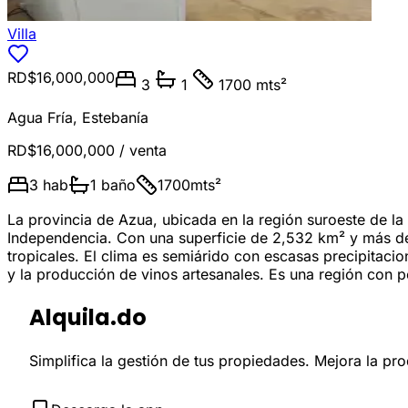
Villa
RD$16,000,000
3
1
1700 mts²
Agua Fría
,
Estebanía
RD$16,000,000
/ venta
3
hab
1
baño
1700
mts²
La provincia de Azua, ubicada en la región suroeste de l
Independencia. Con una superficie de 2,532 km² y más de 
tropicales. El clima es semiárido con escasas precipitac
y la producción de vinos artesanales. Es una región con po
Alquila.do
Simplifica la gestión de tus propiedades. Mejora la pr