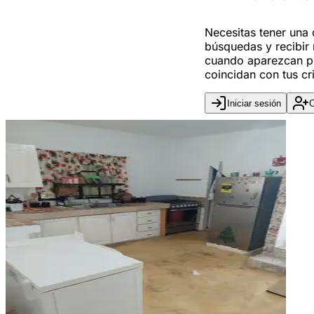
Necesitas tener una
búsquedas y recibir 
cuando aparezcan p
coincidan con tus cri
Iniciar sesión
C