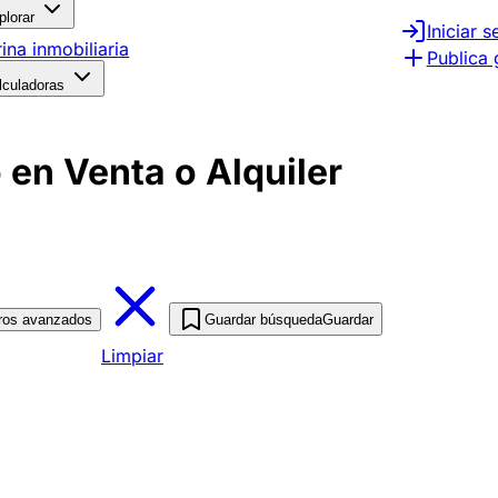
plorar
Iniciar s
rina inmobiliaria
Publica 
lculadoras
en Venta o Alquiler
tros avanzados
Guardar búsqueda
Guardar
Limpiar