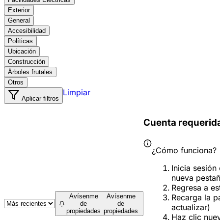
Exterior
General
Accesibilidad
Políticas
Ubicación
Construcción
Árboles frutales
Otros
Limpiar
Aplicar filtros
Cuenta requerid
¿Cómo funciona?
Inicia sesión
nueva pesta
Regresa a es
Recarga la p
Avísenme
Avísenme
de
de
actualizar)
propiedades
propiedades
Haz clic nue