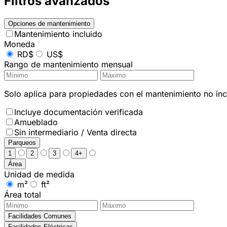
Filtros avanzados
Opciones de mantenimiento
Mantenimiento incluido
Moneda
RD$
US$
Rango de mantenimiento mensual
Solo aplica para propiedades con el mantenimiento no incl
Incluye documentación verificada
Amueblado
Sin intermediario / Venta directa
Parqueos
1
2
3
4+
Área
Unidad de medida
m²
ft²
Área total
Facilidades Comunes
Facilidades Eléctricas