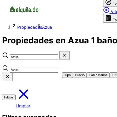
Ex
Vit
Ca
Propiedades
Azua
Propiedades en Azua 1 baño 
Tipo
Precio
Hab / Baños
Fil
Filtros
Limpiar