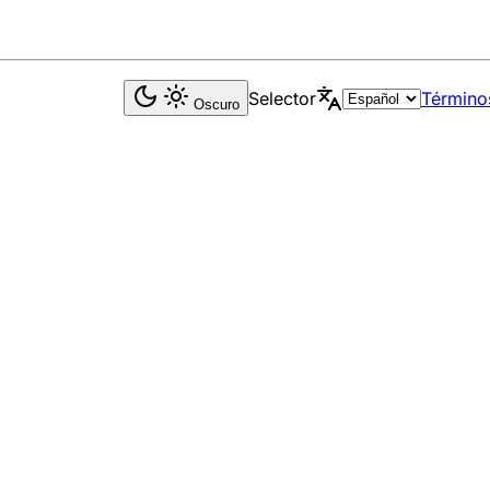
Selector
Término
Oscuro