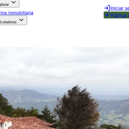
plorar
Iniciar s
rina inmobiliaria
Publica 
lculadoras