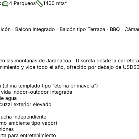
o
4 Parqueos
1400 mts²
lcón · Balcón Integrado · Balcón tipo Terraza · BBQ · Cáma
es, en las montañas de Jarabacoa. Discreta desde la carrete
enimiento y vida todo el año, ofrecido por debajo de USD$
 (clima templado tipo “eterna primavera”)
n vida indoor–outdoor integrada
 de agua
cuzzi exterior elevado
 ducha independiente
omo ambiente tipo vapor)
niones
rta para entretenimiento