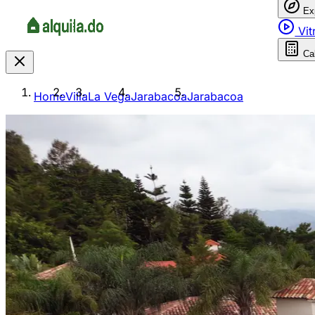
Ex
Vit
Ca
Home
Villa
La Vega
Jarabacoa
Jarabacoa