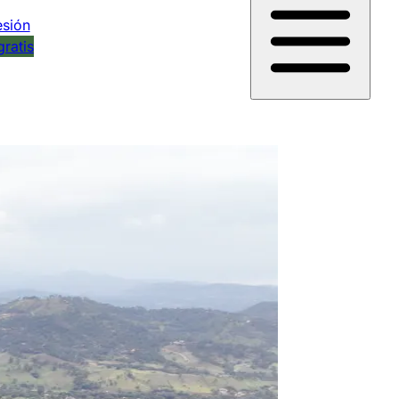
esión
gratis