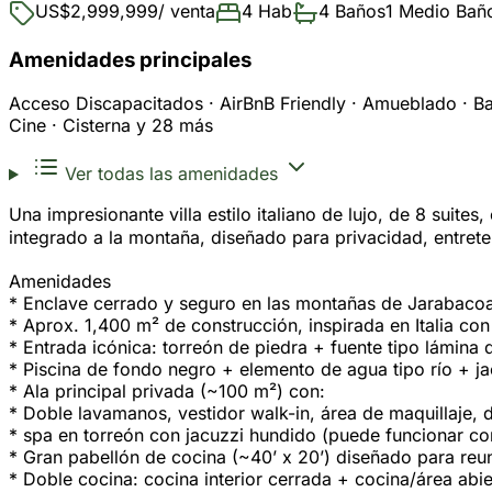
US$2,999,999
/ venta
4 Hab
4 Baños
1 Medio Bañ
Amenidades principales
Acceso Discapacitados · AirBnB Friendly · Amueblado · Ba
Cine · Cisterna y 28 más
Ver todas las amenidades
Una impresionante villa estilo italiano de lujo, de 8 suit
integrado a la montaña, diseñado para privacidad, entret
Amenidades
* Enclave cerrado y seguro en las montañas de Jarabacoa
* Aprox. 1,400 m² de construcción, inspirada en Italia co
* Entrada icónica: torreón de piedra + fuente tipo lámina
* Piscina de fondo negro + elemento de agua tipo río + ja
* Ala principal privada (~100 m²) con:
* Doble lavamanos, vestidor walk-in, área de maquillaje,
* spa en torreón con jacuzzi hundido (puede funcionar c
* Gran pabellón de cocina (~40’ x 20’) diseñado para reu
* Doble cocina: cocina interior cerrada + cocina/área abie