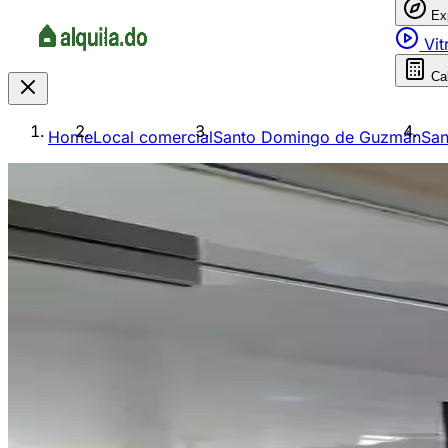
Ex
Vit
Ca
Home
Local comercial
Santo Domingo de Guzmán
San