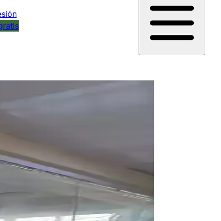
esión
gratis