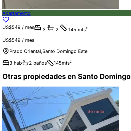
Apartamento
US$549
/ mes
3
2
145 mts²
US$549
/ mes
Prado Oriental
,
Santo Domingo Este
3
hab
2
baños
145
mts²
Otras propiedades en Santo Domingo