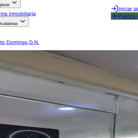
plorar
Iniciar s
rina inmobiliaria
Publica 
lculadoras
to Domingo D.N.