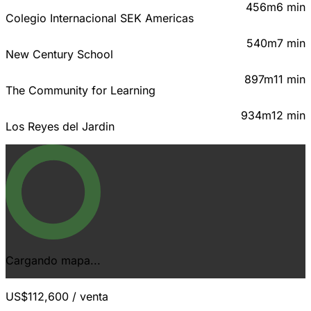
456m
6 min
Colegio Internacional SEK Americas
540m
7 min
New Century School
897m
11 min
The Community for Learning
934m
12 min
Los Reyes del Jardin
Cargando mapa...
US$112,600
/ venta