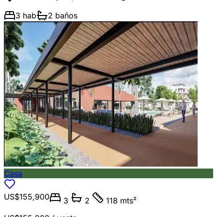
3
hab
2
baños
Casa
US$155,900
3
2
118 mts²