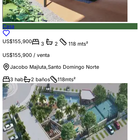
Casa
US$155,900
3
2
118 mts²
US$155,900
/ venta
Jacobo Majluta
,
Santo Domingo Norte
3
hab
2
baños
118
mts²