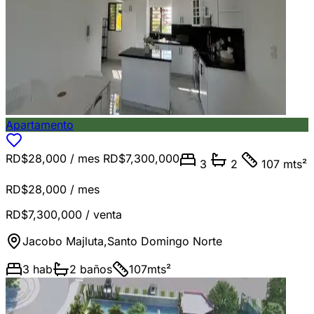
Apartamento
RD$28,000
/ mes
RD$7,300,000
3
2
107 mts²
RD$28,000
/ mes
RD$7,300,000
/ venta
Jacobo Majluta
,
Santo Domingo Norte
3
hab
2
baños
107
mts²