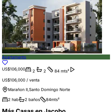
Apartamento
US$106,000
2
2
84 mts²
US$106,000
/ venta
Marañon II
,
Santo Domingo Norte
2
hab
2
baños
84
mts²
Más Casas en Jacobo