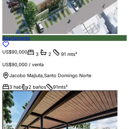
Apartamento
US$90,000
3
2
91 mts²
US$90,000
/ venta
Jacobo Majluta
,
Santo Domingo Norte
3
hab
2
baños
91
mts²