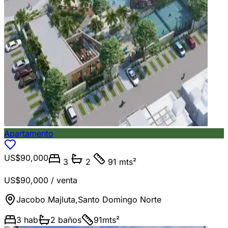
Apartamento
US$90,000
3
2
91 mts²
US$90,000
/ venta
Jacobo Majluta
,
Santo Domingo Norte
3
hab
2
baños
91
mts²