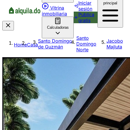
Iniciar
principal
Vitrina
sesión
inmobiliaria
Publica
gratis
Calculadoras
Santo
Santo Domingo
Jacobo
Domingo
Home
Casa
de Guzmán
Majluta
Norte