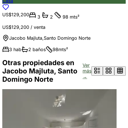
Casa
US$129,200
3
2
98 mts²
US$129,200
/ venta
Jacobo Majluta
,
Santo Domingo Norte
3
hab
2
baños
98
mts²
Otras propiedades en
Ver
Jacobo Majluta, Santo
más
→
Domingo Norte