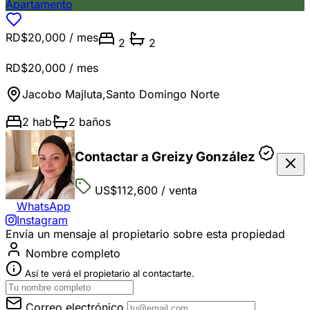
Apartamento
RD$20,000
/ mes
2
2
RD$20,000
/ mes
Jacobo Majluta
,
Santo Domingo Norte
2
hab
2
baños
Contactar a Greizy González
US$112,600
/ venta
WhatsApp
Instagram
Envía un mensaje al propietario sobre esta propiedad
Nombre completo
Así te verá el propietario al contactarte.
Correo electrónico