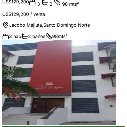
US$129,200
3
2
98 mts²
US$129,200
/ venta
Jacobo Majluta
,
Santo Domingo Norte
3
hab
2
baños
98
mts²