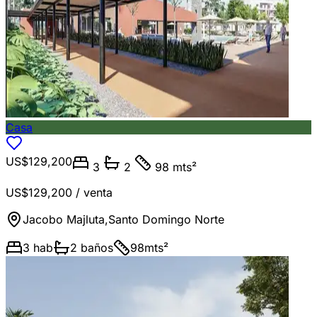
Casa
US$129,200
3
2
98 mts²
US$129,200
/ venta
Jacobo Majluta
,
Santo Domingo Norte
3
hab
2
baños
98
mts²