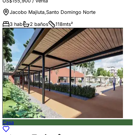
US$155,900
/ venta
Jacobo Majluta
,
Santo Domingo Norte
3
hab
2
baños
118
mts²
Casa