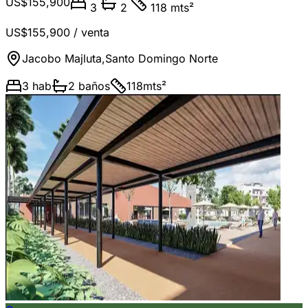
US$155,900
3
2
118 mts²
US$155,900
/ venta
Jacobo Majluta
,
Santo Domingo Norte
3
hab
2
baños
118
mts²