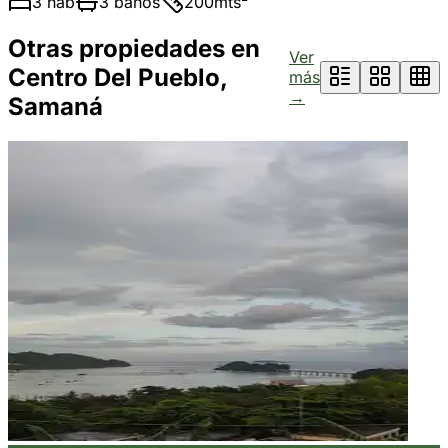
3
hab
3
baños
200
mts²
Otras propiedades en
Ver
Centro Del Pueblo,
más
→
Samaná