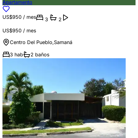
Apartamento
US$950
/ mes
3
2
US$950
/ mes
Centro Del Pueblo
,
Samaná
3
hab
2
baños