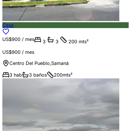
Casa
US$900
/ mes
3
3
200 mts²
US$900
/ mes
Centro Del Pueblo
,
Samaná
3
hab
3
baños
200
mts²