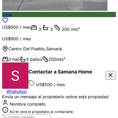
Casa
US$900
/ mes
3
3
200 mts²
US$900
/ mes
Centro Del Pueblo
,
Samaná
3
hab
3
baños
200
mts²
Contactar a Samana Home
US$500
/ mes
WhatsApp
Envía un mensaje al propietario sobre esta propiedad
Nombre completo
Así te verá el propietario al contactarte.