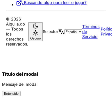
¿Buscando algo para leer o jugar?
© 2026
Alquila.do
Términos
— Todos
Políti
Selector
de
·
los
Priva
Servicio
Oscuro
derechos
reservados.
Título del modal
Mensaje del modal
Entendido