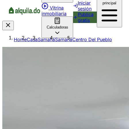
Iniciar
principal
Vitrina
sesión
inmobiliaria
Publica
gratis
Calculadoras
Home
Casa
Samaná
Samaná
Centro Del Pueblo