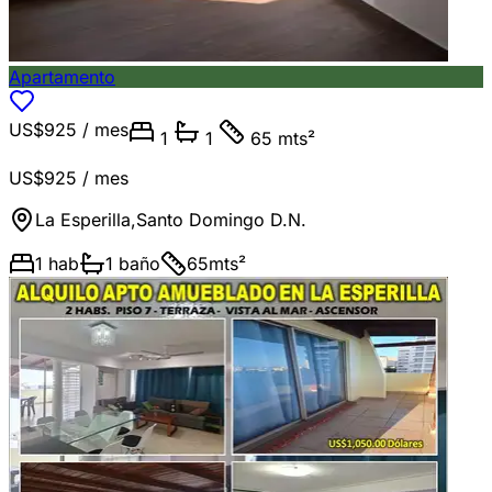
Apartamento
US$925
/ mes
1
1
65 mts²
US$925
/ mes
La Esperilla
,
Santo Domingo D.N.
1
hab
1
baño
65
mts²