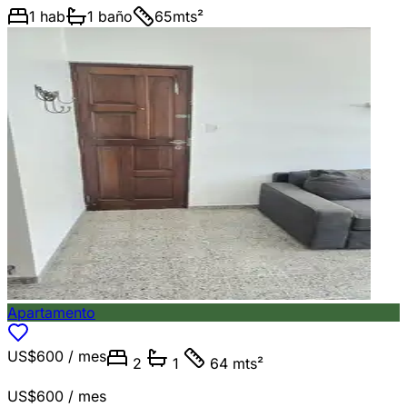
1
hab
1
baño
65
mts²
Apartamento
US$600
/ mes
2
1
64 mts²
US$600
/ mes