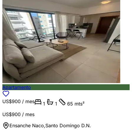
Apartamento
US$900
/ mes
1
1
65 mts²
US$900
/ mes
Ensanche Naco
,
Santo Domingo D.N.