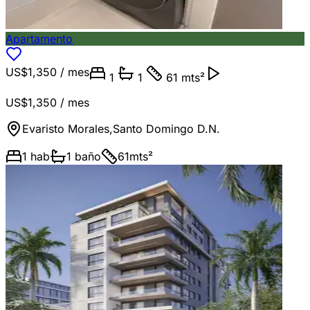
Apartamento
US$1,350
/ mes
1
1
61 mts²
US$1,350
/ mes
Evaristo Morales
,
Santo Domingo D.N.
1
hab
1
baño
61
mts²