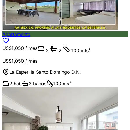
Apartamento
US$1,050
/ mes
2
2
100 mts²
US$1,050
/ mes
La Esperilla
,
Santo Domingo D.N.
2
hab
2
baños
100
mts²