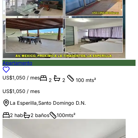
Apartamento
US$1,050
/ mes
2
2
100 mts²
US$1,050
/ mes
La Esperilla
,
Santo Domingo D.N.
2
hab
2
baños
100
mts²