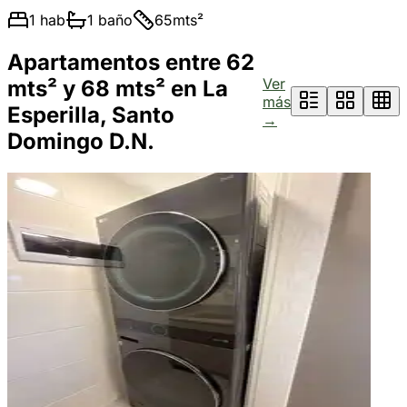
1
hab
1
baño
65
mts²
Apartamentos entre 62
Ver
mts² y 68 mts² en La
más
Esperilla, Santo
→
Domingo D.N.