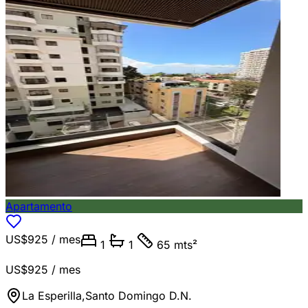
Apartamento
US$925
/ mes
1
1
65 mts²
US$925
/ mes
La Esperilla
,
Santo Domingo D.N.