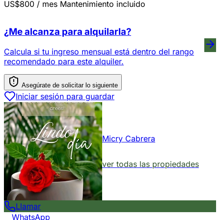
US$800
/ mes
Mantenimiento incluido
¿Me alcanza para alquilarla?
Calcula si tu ingreso mensual está dentro del rango
recomendado para este alquiler.
Asegúrate de solicitar lo siguiente
Iniciar sesión para guardar
Micry Cabrera
ver todas las propiedades
Llamar
WhatsApp