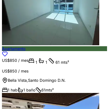
Apartamento
US$850
/ mes
1
1
61 mts²
US$850
/ mes
Bella Vista
,
Santo Domingo D.N.
1
hab
1
baño
61
mts²