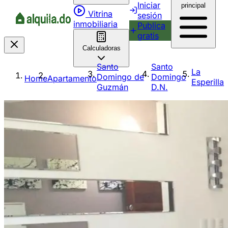
Iniciar
principal
Vitrina
sesión
inmobiliaria
Publica
gratis
Calculadoras
Santo
Santo
La
Domingo de
Domingo
Home
Apartamento
Esperilla
Guzmán
D.N.