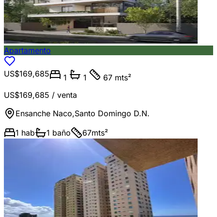
Apartamento
US$169,685
1
1
67 mts²
US$169,685
/ venta
Ensanche Naco
,
Santo Domingo D.N.
1
hab
1
baño
67
mts²