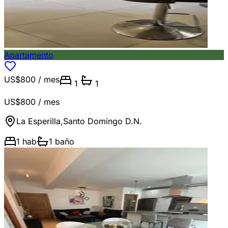
Apartamento
US$800
/ mes
1
1
US$800
/ mes
La Esperilla
,
Santo Domingo D.N.
1
hab
1
baño