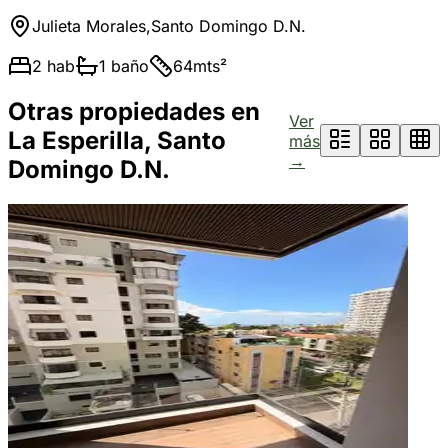
Julieta Morales
,
Santo Domingo D.N.
2
hab
1
baño
64
mts²
Otras propiedades en
Ver
La Esperilla, Santo
más
→
Domingo D.N.