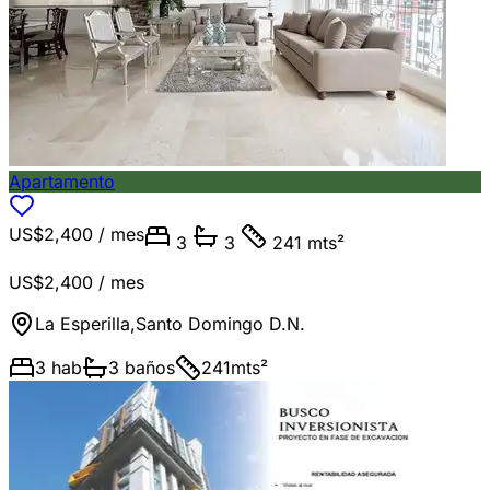
Apartamento
US$2,400
/ mes
3
3
241 mts²
US$2,400
/ mes
La Esperilla
,
Santo Domingo D.N.
3
hab
3
baños
241
mts²