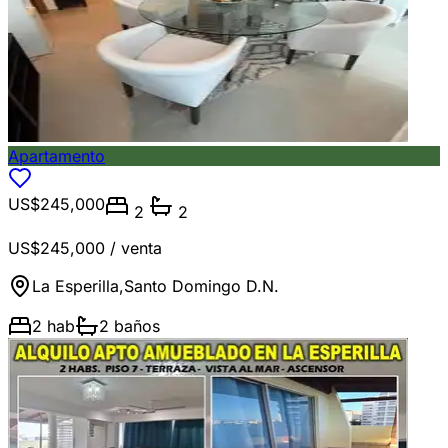
Apartamento
US$245,000
2
2
US$245,000
/ venta
La Esperilla
,
Santo Domingo D.N.
2
hab
2
baños