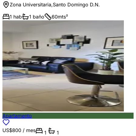
Zona Universitaria
,
Santo Domingo D.N.
1
hab
1
baño
60
mts²
Apartamento
US$800
/ mes
1
1