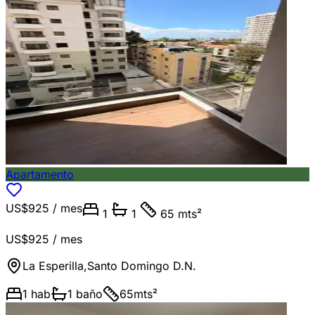
Apartamento
US$925
/ mes
1
1
65 mts²
US$925
/ mes
La Esperilla
,
Santo Domingo D.N.
1
hab
1
baño
65
mts²