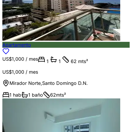
Apartamento
US$1,000
/ mes
1
1
62 mts²
US$1,000
/ mes
Mirador Norte
,
Santo Domingo D.N.
1
hab
1
baño
62
mts²