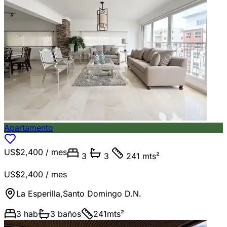
Apartamento
US$2,400
/ mes
3
3
241 mts²
US$2,400
/ mes
La Esperilla
,
Santo Domingo D.N.
3
hab
3
baños
241
mts²